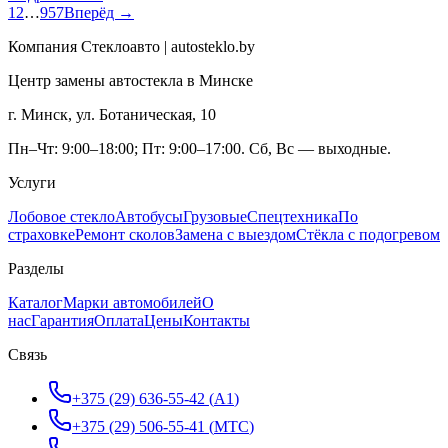
1
2
…
957
Вперёд →
Компания Стеклоавто | autosteklo.by
Центр замены автостекла в Минске
г. Минск, ул. Ботаническая, 10
Пн–Чт: 9:00–18:00; Пт: 9:00–17:00. Сб, Вс — выходные.
Услуги
Лобовое стекло
Автобусы
Грузовые
Спецтехника
По
страховке
Ремонт сколов
Замена с выездом
Стёкла с подогревом
Разделы
Каталог
Марки автомобилей
О
нас
Гарантия
Оплата
Цены
Контакты
Связь
+375 (29) 636-55-42
(
A1
)
+375 (29) 506-55-41
(
МТС
)