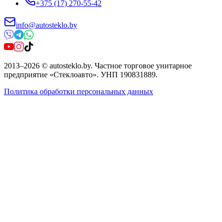
+375 (17) 270-55-42
info@autosteklo.by
2013
–
2026
©
autosteklo.by
.
Частное торговое унитарное
предприятие «Стеклоавто»
. УНП
190831889
.
Политика обработки персональных данных