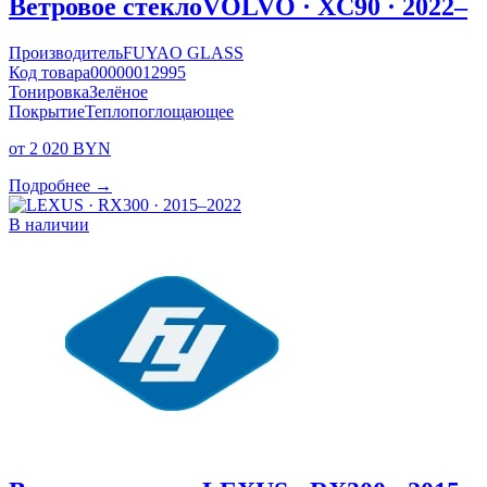
Ветровое стекло
VOLVO · XC90 · 2022–
Производитель
FUYAO GLASS
Код товара
00000012995
Тонировка
Зелёное
Покрытие
Теплопоглощающее
от 2 020 BYN
Подробнее →
В наличии