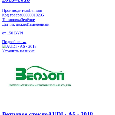
Производитель
Lemson
Код товара
00000010295
Тонировка
Зелёное
Датчик дождя
Изменённый
от 150 BYN
Подробнее →
Уточнить наличие
Ветровое стекло
AUDI · A6 · 2018–