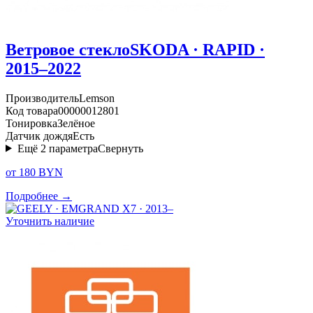
Ветровое стекло
SKODA · RAPID ·
2015–2022
Производитель
Lemson
Код товара
00000012801
Тонировка
Зелёное
Датчик дождя
Есть
Ещё
2
параметра
Свернуть
от 180 BYN
Подробнее →
Уточнить наличие