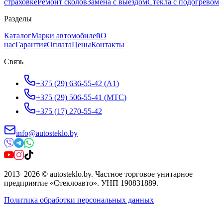
страховке
Ремонт сколов
Замена с выездом
Стёкла с подогревом
Разделы
Каталог
Марки автомобилей
О
нас
Гарантия
Оплата
Цены
Контакты
Связь
+375 (29) 636-55-42
(
A1
)
+375 (29) 506-55-41
(
МТС
)
+375 (17) 270-55-42
info@autosteklo.by
2013
–
2026
©
autosteklo.by
.
Частное торговое унитарное
предприятие «Стеклоавто»
. УНП
190831889
.
Политика обработки персональных данных