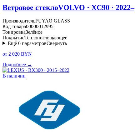
Ветровое стекло
VOLVO · XC90 · 2022–
Производитель
FUYAO GLASS
Код товара
00000012995
Тонировка
Зелёное
Покрытие
Теплопоглощающее
Ещё
6
параметров
Свернуть
от 2 020 BYN
Подробнее →
В наличии