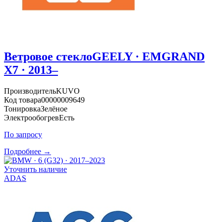
Ветровое стекло
GEELY · EMGRAND
X7 · 2013–
Производитель
KUVO
Код товара
00000009649
Тонировка
Зелёное
Электрообогрев
Есть
По запросу
Подробнее →
Уточнить наличие
ADAS