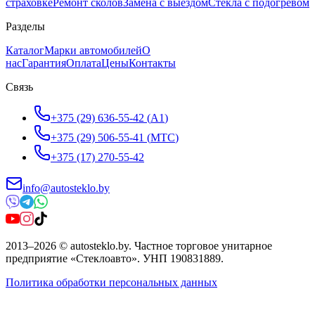
страховке
Ремонт сколов
Замена с выездом
Стёкла с подогревом
Разделы
Каталог
Марки автомобилей
О
нас
Гарантия
Оплата
Цены
Контакты
Связь
+375 (29) 636-55-42
(
A1
)
+375 (29) 506-55-41
(
МТС
)
+375 (17) 270-55-42
info@autosteklo.by
2013
–
2026
©
autosteklo.by
.
Частное торговое унитарное
предприятие «Стеклоавто»
. УНП
190831889
.
Политика обработки персональных данных