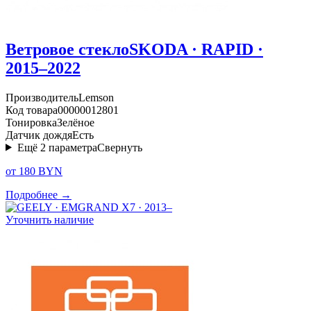
Ветровое стекло
SKODA · RAPID ·
2015–2022
Производитель
Lemson
Код товара
00000012801
Тонировка
Зелёное
Датчик дождя
Есть
Ещё
2
параметра
Свернуть
от 180 BYN
Подробнее →
Уточнить наличие