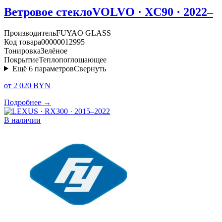
Ветровое стекло
VOLVO · XC90 · 2022–
Производитель
FUYAO GLASS
Код товара
00000012995
Тонировка
Зелёное
Покрытие
Теплопоглощающее
Ещё
6
параметров
Свернуть
от 2 020 BYN
Подробнее →
В наличии