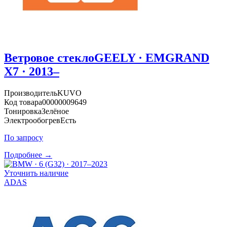
Ветровое стекло
GEELY · EMGRAND
X7 · 2013–
Производитель
KUVO
Код товара
00000009649
Тонировка
Зелёное
Электрообогрев
Есть
По запросу
Подробнее →
Уточнить наличие
ADAS