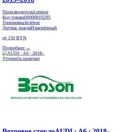
Производитель
Lemson
Код товара
00000010295
Тонировка
Зелёное
Датчик дождя
Изменённый
от 150 BYN
Подробнее →
Уточнить наличие
Ветровое стекло
AUDI · A6 · 2018–