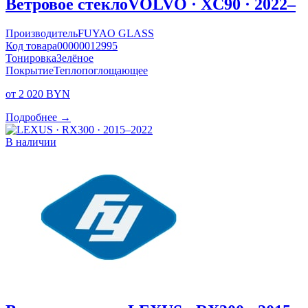
Ветровое стекло
VOLVO · XC90 · 2022–
Производитель
FUYAO GLASS
Код товара
00000012995
Тонировка
Зелёное
Покрытие
Теплопоглощающее
от 2 020 BYN
Подробнее →
В наличии