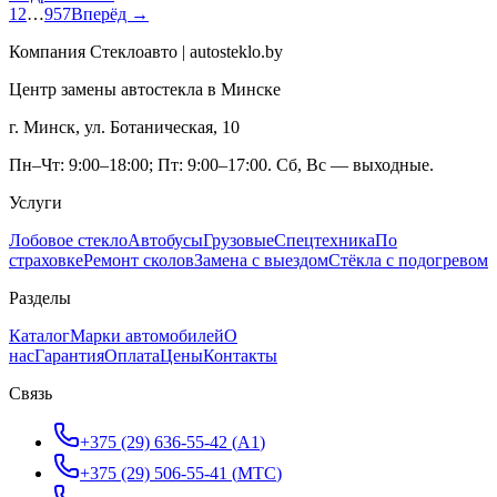
1
2
…
957
Вперёд →
Компания Стеклоавто | autosteklo.by
Центр замены автостекла в Минске
г. Минск, ул. Ботаническая, 10
Пн–Чт: 9:00–18:00; Пт: 9:00–17:00. Сб, Вс — выходные.
Услуги
Лобовое стекло
Автобусы
Грузовые
Спецтехника
По
страховке
Ремонт сколов
Замена с выездом
Стёкла с подогревом
Разделы
Каталог
Марки автомобилей
О
нас
Гарантия
Оплата
Цены
Контакты
Связь
+375 (29) 636-55-42
(
A1
)
+375 (29) 506-55-41
(
МТС
)