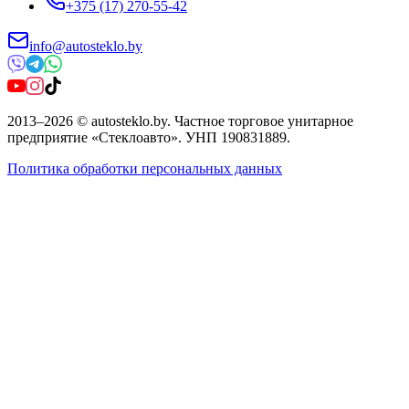
+375 (17) 270-55-42
info@autosteklo.by
2013
–
2026
©
autosteklo.by
.
Частное торговое унитарное
предприятие «Стеклоавто»
. УНП
190831889
.
Политика обработки персональных данных