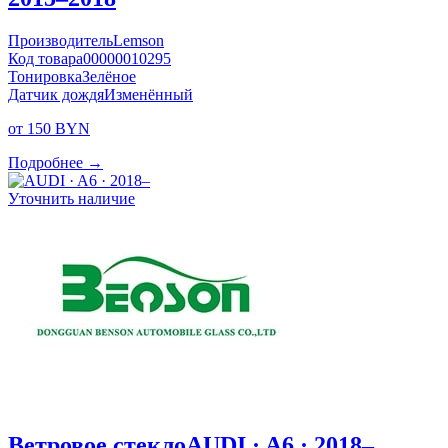
Производитель
Lemson
Код товара
00000010295
Тонировка
Зелёное
Датчик дождя
Изменённый
от 150 BYN
Подробнее →
Уточнить наличие
Ветровое стекло
AUDI · A6 · 2018–