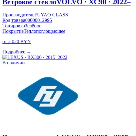
Ветровое стекло
VOLVO · XC90 · 2022–
Производитель
FUYAO GLASS
Код товара
00000012995
Тонировка
Зелёное
Покрытие
Теплопоглощающее
от 2 020 BYN
Подробнее →
В наличии