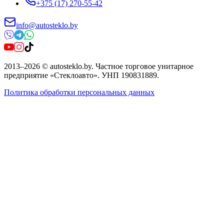
+375 (17) 270-55-42
info@autosteklo.by
2013
–
2026
©
autosteklo.by
.
Частное торговое унитарное
предприятие «Стеклоавто»
. УНП
190831889
.
Политика обработки персональных данных