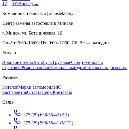
1
2
…
957
Вперёд →
Компания Стеклоавто | autosteklo.by
Центр замены автостекла в Минске
г. Минск, ул. Ботаническая, 10
Пн–Чт: 9:00–18:00; Пт: 9:00–17:00. Сб, Вс — выходные.
Услуги
Лобовое стекло
Автобусы
Грузовые
Спецтехника
По
страховке
Ремонт сколов
Замена с выездом
Стёкла с подогревом
Разделы
Каталог
Марки автомобилей
О
нас
Гарантия
Оплата
Цены
Контакты
Связь
+375 (29) 636-55-42
(
A1
)
+375 (29) 506-55-41
(
МТС
)