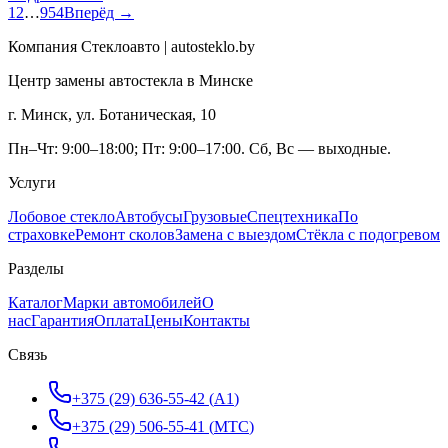
1
2
…
954
Вперёд →
Компания Стеклоавто | autosteklo.by
Центр замены автостекла в Минске
г. Минск, ул. Ботаническая, 10
Пн–Чт: 9:00–18:00; Пт: 9:00–17:00. Сб, Вс — выходные.
Услуги
Лобовое стекло
Автобусы
Грузовые
Спецтехника
По
страховке
Ремонт сколов
Замена с выездом
Стёкла с подогревом
Разделы
Каталог
Марки автомобилей
О
нас
Гарантия
Оплата
Цены
Контакты
Связь
+375 (29) 636-55-42
(
A1
)
+375 (29) 506-55-41
(
МТС
)