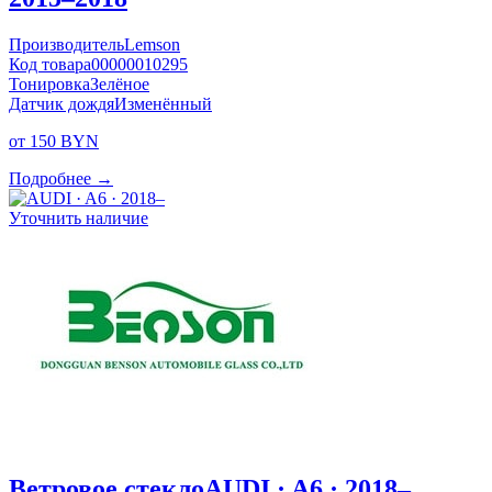
Производитель
Lemson
Код товара
00000010295
Тонировка
Зелёное
Датчик дождя
Изменённый
от 150 BYN
Подробнее →
Уточнить наличие
Ветровое стекло
AUDI · A6 · 2018–