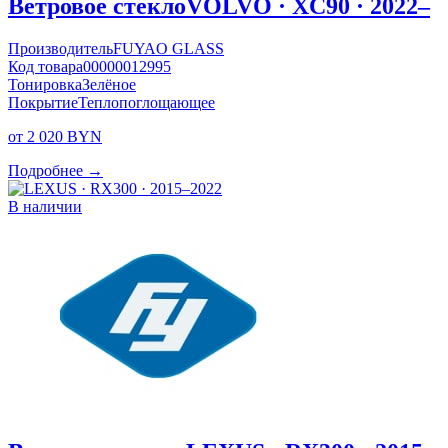
Ветровое стекло
VOLVO · XC90 · 2022–
Производитель
FUYAO GLASS
Код товара
00000012995
Тонировка
Зелёное
Покрытие
Теплопоглощающее
от 2 020 BYN
Подробнее →
В наличии