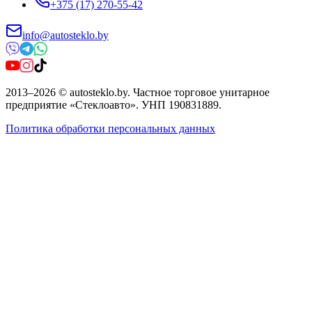
+375 (17) 270-55-42
info@autosteklo.by
2013
–
2026
©
autosteklo.by
.
Частное торговое унитарное
предприятие «Стеклоавто»
. УНП
190831889
.
Политика обработки персональных данных