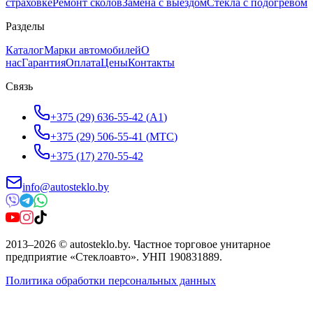
страховке
Ремонт сколов
Замена с выездом
Стёкла с подогревом
Разделы
Каталог
Марки автомобилей
О
нас
Гарантия
Оплата
Цены
Контакты
Связь
+375 (29) 636-55-42
(
A1
)
+375 (29) 506-55-41
(
МТС
)
+375 (17) 270-55-42
info@autosteklo.by
2013
–
2026
©
autosteklo.by
.
Частное торговое унитарное
предприятие «Стеклоавто»
. УНП
190831889
.
Политика обработки персональных данных