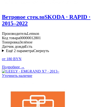
Ветровое стекло
SKODA · RAPID ·
2015–2022
Производитель
Lemson
Код товара
00000012801
Тонировка
Зелёное
Датчик дождя
Есть
Ещё
2
параметра
Свернуть
от 180 BYN
Подробнее →
Уточнить наличие