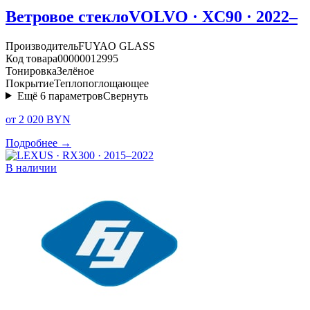
Ветровое стекло
VOLVO · XC90 · 2022–
Производитель
FUYAO GLASS
Код товара
00000012995
Тонировка
Зелёное
Покрытие
Теплопоглощающее
Ещё
6
параметров
Свернуть
от 2 020 BYN
Подробнее →
В наличии