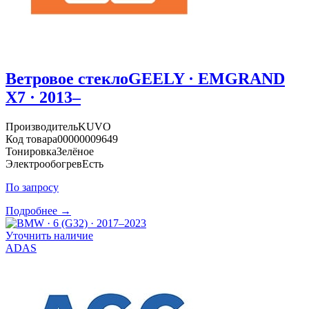
Ветровое стекло
GEELY · EMGRAND
X7 · 2013–
Производитель
KUVO
Код товара
00000009649
Тонировка
Зелёное
Электрообогрев
Есть
По запросу
Подробнее →
Уточнить наличие
ADAS