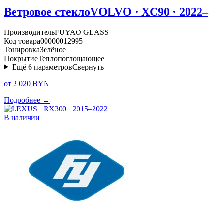
Ветровое стекло
VOLVO · XC90 · 2022–
Производитель
FUYAO GLASS
Код товара
00000012995
Тонировка
Зелёное
Покрытие
Теплопоглощающее
Ещё
6
параметров
Свернуть
от 2 020 BYN
Подробнее →
В наличии