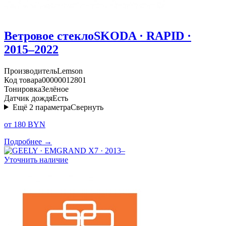
Ветровое стекло
SKODA · RAPID ·
2015–2022
Производитель
Lemson
Код товара
00000012801
Тонировка
Зелёное
Датчик дождя
Есть
Ещё
2
параметра
Свернуть
от 180 BYN
Подробнее →
Уточнить наличие