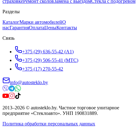
страховке
Ремонт сколов
Замена с выездом
Стёкла с подогревом
Разделы
Каталог
Марки автомобилей
О
нас
Гарантия
Оплата
Цены
Контакты
Связь
+375 (29) 636-55-42
(
A1
)
+375 (29) 506-55-41
(
МТС
)
+375 (17) 270-55-42
info@autosteklo.by
2013
–
2026
©
autosteklo.by
.
Частное торговое унитарное
предприятие «Стеклоавто»
. УНП
190831889
.
Политика обработки персональных данных