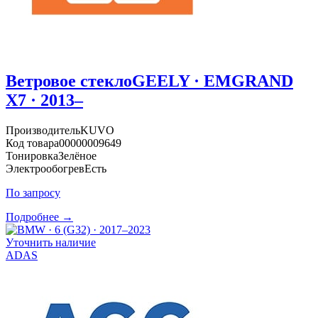
Ветровое стекло
GEELY · EMGRAND
X7 · 2013–
Производитель
KUVO
Код товара
00000009649
Тонировка
Зелёное
Электрообогрев
Есть
По запросу
Подробнее →
Уточнить наличие
ADAS