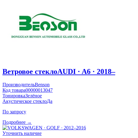
Ветровое стекло
AUDI · A6 · 2018–
Производитель
Benson
Код товара
00000013047
Тонировка
Зелёное
Акустическое стекло
Да
По запросу
Подробнее →
Уточнить наличие