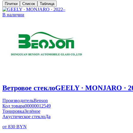
Плитки
Список
Таблица
В наличии
Ветровое стекло
GEELY · MONJARO · 2
Производитель
Benson
Код товара
00000012549
Тонировка
Зелёное
Акустическое стекло
Да
от 830 BYN