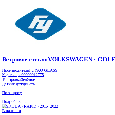
Ветровое стекло
VOLKSWAGEN · GOLF ·
Производитель
FUYAO GLASS
Код товара
00000012775
Тонировка
Зелёное
Датчик дождя
Есть
По запросу
Подробнее →
В наличии