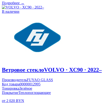
Подробнее →
В наличии
Ветровое стекло
VOLVO · XC90 · 2022–
Производитель
FUYAO GLASS
Код товара
00000012995
Тонировка
Зелёное
Покрытие
Теплопоглощающее
от 2 020 BYN