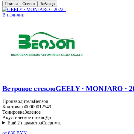
Плитки
Список
Таблица
В наличии
Ветровое стекло
GEELY · MONJARO · 2
Производитель
Benson
Код товара
00000012549
Тонировка
Зелёное
Акустическое стекло
Да
Ещё
2
параметра
Свернуть
от 830 BYN