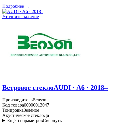
Подробнее →
Уточнить наличие
Ветровое стекло
AUDI · A6 · 2018–
Производитель
Benson
Код товара
00000013047
Тонировка
Зелёное
Акустическое стекло
Да
Ещё
5
параметров
Свернуть