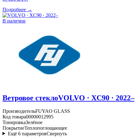
Подробнее →
В наличии
Ветровое стекло
VOLVO · XC90 · 2022–
Производитель
FUYAO GLASS
Код товара
00000012995
Тонировка
Зелёное
Покрытие
Теплопоглощающее
Ещё
6
параметров
Свернуть