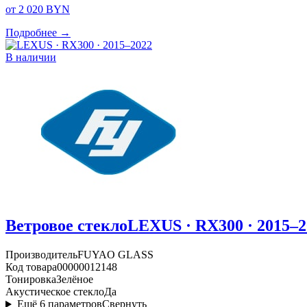
от 2 020 BYN
Подробнее →
В наличии
Ветровое стекло
LEXUS · RX300 · 2015–2
Производитель
FUYAO GLASS
Код товара
00000012148
Тонировка
Зелёное
Акустическое стекло
Да
Ещё
6
параметров
Свернуть