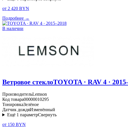
от 2 420 BYN
Подробнее →
В наличии
Ветровое стекло
TOYOTA · RAV 4 · 2015
Производитель
Lemson
Код товара
00000010295
Тонировка
Зелёное
Датчик дождя
Изменённый
Ещё
1
параметр
Свернуть
от 150 BYN