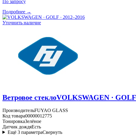
По запросу
Подробнее →
Уточнить наличие
Ветровое стекло
VOLKSWAGEN · GOLF ·
Производитель
FUYAO GLASS
Код товара
00000012775
Тонировка
Зелёное
Датчик дождя
Есть
Ещё
3
параметра
Свернуть