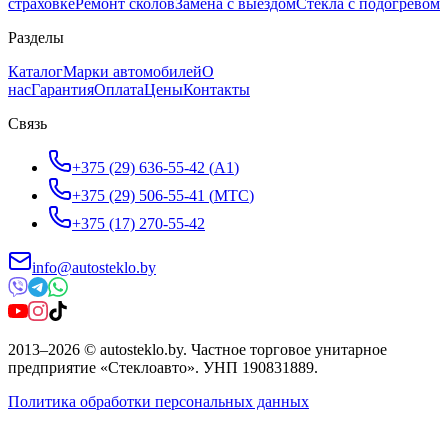
страховке
Ремонт сколов
Замена с выездом
Стёкла с подогревом
Разделы
Каталог
Марки автомобилей
О
нас
Гарантия
Оплата
Цены
Контакты
Связь
+375 (29) 636-55-42
(
A1
)
+375 (29) 506-55-41
(
МТС
)
+375 (17) 270-55-42
info@autosteklo.by
2013
–
2026
©
autosteklo.by
.
Частное торговое унитарное
предприятие «Стеклоавто»
. УНП
190831889
.
Политика обработки персональных данных