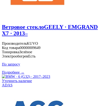
Ветровое стекло
GEELY · EMGRAND
X7 · 2013–
Производитель
KUVO
Код товара
00000009649
Тонировка
Зелёное
Электрообогрев
Есть
По запросу
Подробнее →
Уточнить наличие
ADAS