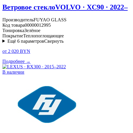
Ветровое стекло
VOLVO · XC90 · 2022–
Производитель
FUYAO GLASS
Код товара
00000012995
Тонировка
Зелёное
Покрытие
Теплопоглощающее
Ещё
6
параметров
Свернуть
от 2 020 BYN
Подробнее →
В наличии