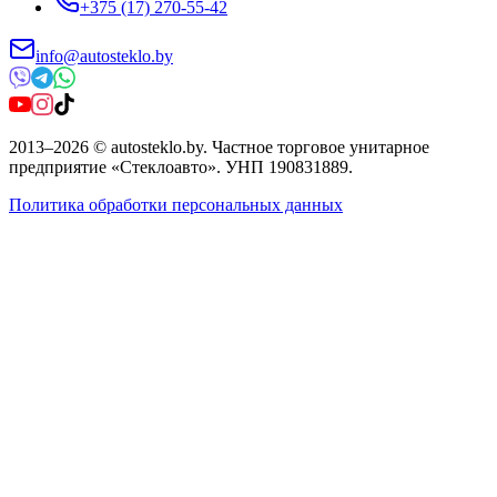
+375 (17) 270-55-42
info@autosteklo.by
2013
–
2026
©
autosteklo.by
.
Частное торговое унитарное
предприятие «Стеклоавто»
. УНП
190831889
.
Политика обработки персональных данных