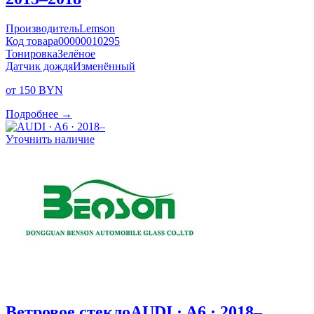
Производитель
Lemson
Код товара
00000010295
Тонировка
Зелёное
Датчик дождя
Изменённый
от 150 BYN
Подробнее →
Уточнить наличие
Ветровое стекло
AUDI · A6 · 2018–