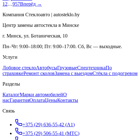
1
2
…
957
Вперёд →
Компания Стеклоавто | autosteklo.by
Центр замены автостекла в Минске
г. Минск, ул. Ботаническая, 10
Пн–Чт: 9:00–18:00; Пт: 9:00–17:00. Сб, Вс — выходные.
Услуги
Лобовое стекло
Автобусы
Грузовые
Спецтехника
По
страховке
Ремонт сколов
Замена с выездом
Стёкла с подогревом
Разделы
Каталог
Марки автомобилей
О
нас
Гарантия
Оплата
Цены
Контакты
Связь
+375 (29) 636-55-42
(
A1
)
+375 (29) 506-55-41
(
МТС
)