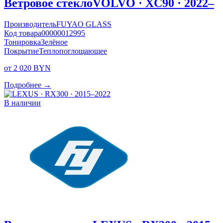
Ветровое стекло
VOLVO · XC90 · 2022–
Производитель
FUYAO GLASS
Код товара
00000012995
Тонировка
Зелёное
Покрытие
Теплопоглощающее
от 2 020 BYN
Подробнее →
В наличии