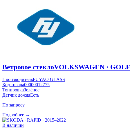
Ветровое стекло
VOLKSWAGEN · GOLF ·
Производитель
FUYAO GLASS
Код товара
00000012775
Тонировка
Зелёное
Датчик дождя
Есть
По запросу
Подробнее →
В наличии