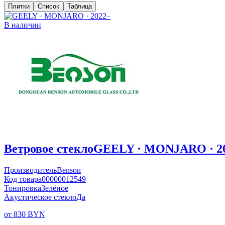
Плитки
Список
Таблица
В наличии
Ветровое стекло
GEELY · MONJARO · 2
Производитель
Benson
Код товара
00000012549
Тонировка
Зелёное
Акустическое стекло
Да
от 830 BYN