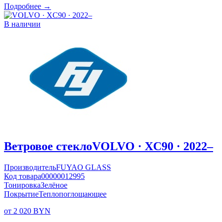
Подробнее →
В наличии
Ветровое стекло
VOLVO · XC90 · 2022–
Производитель
FUYAO GLASS
Код товара
00000012995
Тонировка
Зелёное
Покрытие
Теплопоглощающее
от 2 020 BYN