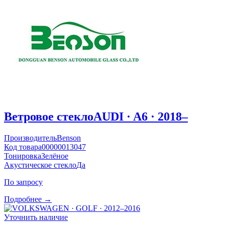
Ветровое стекло
AUDI · A6 · 2018–
Производитель
Benson
Код товара
00000013047
Тонировка
Зелёное
Акустическое стекло
Да
По запросу
Подробнее →
Уточнить наличие