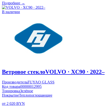
Подробнее →
В наличии
Ветровое стекло
VOLVO · XC90 · 2022–
Производитель
FUYAO GLASS
Код товара
00000012995
Тонировка
Зелёное
Покрытие
Теплопоглощающее
от 2 020 BYN