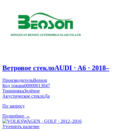
Ветровое стекло
AUDI · A6 · 2018–
Производитель
Benson
Код товара
00000013047
Тонировка
Зелёное
Акустическое стекло
Да
По запросу
Подробнее →
Уточнить наличие