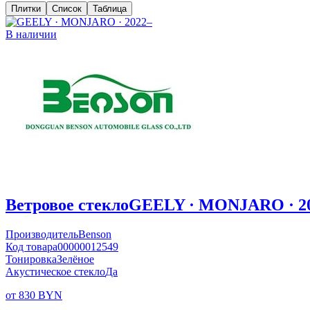
Плитки
Список
Таблица
В наличии
Ветровое стекло
GEELY · MONJARO · 2
Производитель
Benson
Код товара
00000012549
Тонировка
Зелёное
Акустическое стекло
Да
от 830 BYN