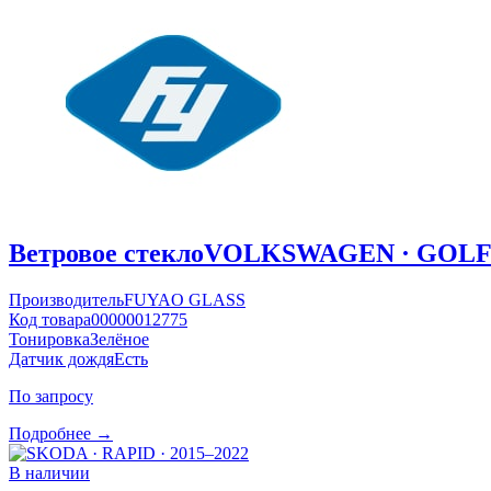
Ветровое стекло
VOLKSWAGEN · GOLF ·
Производитель
FUYAO GLASS
Код товара
00000012775
Тонировка
Зелёное
Датчик дождя
Есть
По запросу
Подробнее →
В наличии