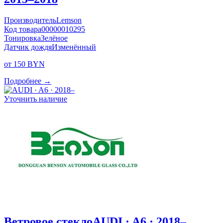
Производитель
Lemson
Код товара
00000010295
Тонировка
Зелёное
Датчик дождя
Изменённый
от 150 BYN
Подробнее →
Уточнить наличие
Ветровое стекло
AUDI · A6 · 2018–