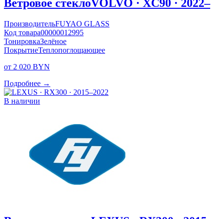
Ветровое стекло
VOLVO · XC90 · 2022–
Производитель
FUYAO GLASS
Код товара
00000012995
Тонировка
Зелёное
Покрытие
Теплопоглощающее
от 2 020 BYN
Подробнее →
В наличии