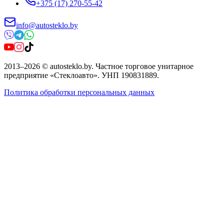
+375 (17) 270-55-42
info@autosteklo.by
2013
–
2026
©
autosteklo.by
.
Частное торговое унитарное
предприятие «Стеклоавто»
. УНП
190831889
.
Политика обработки персональных данных