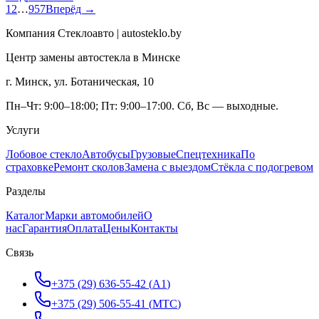
1
2
…
957
Вперёд →
Компания Стеклоавто | autosteklo.by
Центр замены автостекла в Минске
г. Минск, ул. Ботаническая, 10
Пн–Чт: 9:00–18:00; Пт: 9:00–17:00. Сб, Вс — выходные.
Услуги
Лобовое стекло
Автобусы
Грузовые
Спецтехника
По
страховке
Ремонт сколов
Замена с выездом
Стёкла с подогревом
Разделы
Каталог
Марки автомобилей
О
нас
Гарантия
Оплата
Цены
Контакты
Связь
+375 (29) 636-55-42
(
A1
)
+375 (29) 506-55-41
(
МТС
)