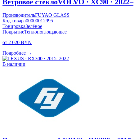
Ветровое стекло
VOLVO · XC90 · 2022–
Производитель
FUYAO GLASS
Код товара
00000012995
Тонировка
Зелёное
Покрытие
Теплопоглощающее
от 2 020 BYN
Подробнее →
В наличии