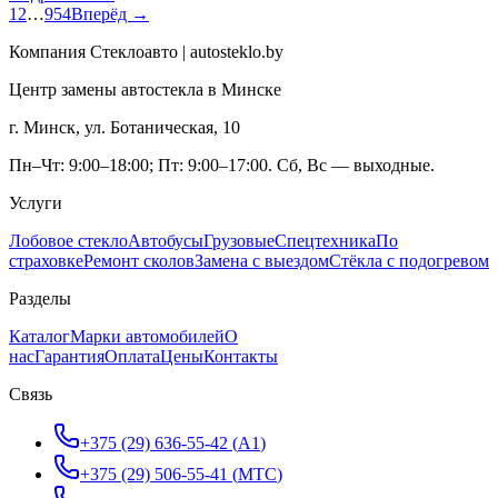
1
2
…
954
Вперёд →
Компания Стеклоавто | autosteklo.by
Центр замены автостекла в Минске
г. Минск, ул. Ботаническая, 10
Пн–Чт: 9:00–18:00; Пт: 9:00–17:00. Сб, Вс — выходные.
Услуги
Лобовое стекло
Автобусы
Грузовые
Спецтехника
По
страховке
Ремонт сколов
Замена с выездом
Стёкла с подогревом
Разделы
Каталог
Марки автомобилей
О
нас
Гарантия
Оплата
Цены
Контакты
Связь
+375 (29) 636-55-42
(
A1
)
+375 (29) 506-55-41
(
МТС
)