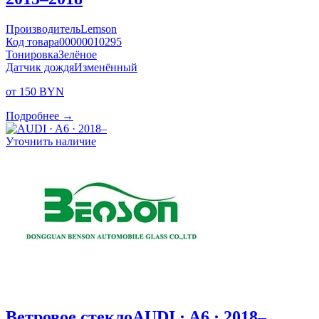
Производитель
Lemson
Код товара
00000010295
Тонировка
Зелёное
Датчик дождя
Изменённый
от 150 BYN
Подробнее →
Уточнить наличие
Ветровое стекло
AUDI · A6 · 2018–