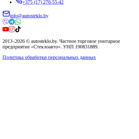
+375 (17) 270-55-42
info@autosteklo.by
2013
–
2026
©
autosteklo.by
.
Частное торговое унитарное
предприятие «Стеклоавто»
. УНП
190831889
.
Политика обработки персональных данных