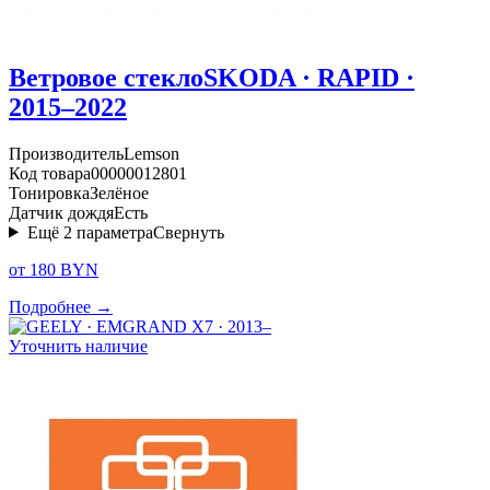
Ветровое стекло
SKODA · RAPID ·
2015–2022
Производитель
Lemson
Код товара
00000012801
Тонировка
Зелёное
Датчик дождя
Есть
Ещё
2
параметра
Свернуть
от 180 BYN
Подробнее →
Уточнить наличие