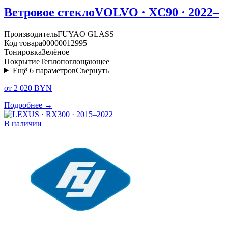
Ветровое стекло
VOLVO · XC90 · 2022–
Производитель
FUYAO GLASS
Код товара
00000012995
Тонировка
Зелёное
Покрытие
Теплопоглощающее
Ещё
6
параметров
Свернуть
от 2 020 BYN
Подробнее →
В наличии