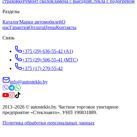
страховке
Ремонт сколов
Замена с выездом
Стёкла с подогревом
Разделы
Каталог
Марки автомобилей
О
нас
Гарантия
Оплата
Цены
Контакты
Связь
+375 (29) 636-55-42
(
A1
)
+375 (29) 506-55-41
(
МТС
)
+375 (17) 270-55-42
info@autosteklo.by
2013
–
2026
©
autosteklo.by
.
Частное торговое унитарное
предприятие «Стеклоавто»
. УНП
190831889
.
Политика обработки персональных данных