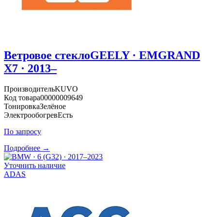
Ветровое стекло
GEELY · EMGRAND
X7 · 2013–
Производитель
KUVO
Код товара
00000009649
Тонировка
Зелёное
Электрообогрев
Есть
По запросу
Подробнее →
Уточнить наличие
ADAS