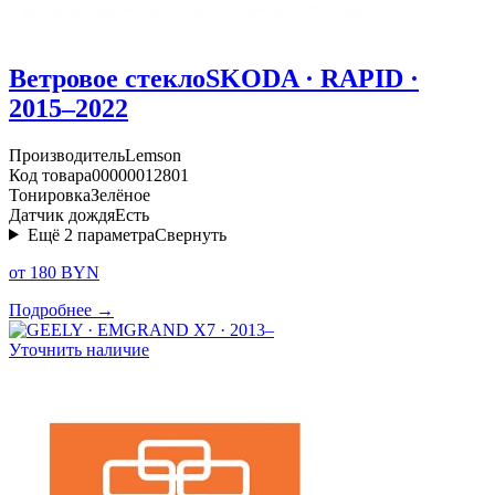
Ветровое стекло
SKODA · RAPID ·
2015–2022
Производитель
Lemson
Код товара
00000012801
Тонировка
Зелёное
Датчик дождя
Есть
Ещё
2
параметра
Свернуть
от 180 BYN
Подробнее →
Уточнить наличие