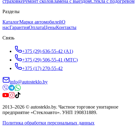
страховке
Ремонт сколов
Замена с выездом
Стёкла с подогревом
Разделы
Каталог
Марки автомобилей
О
нас
Гарантия
Оплата
Цены
Контакты
Связь
+375 (29) 636-55-42
(
A1
)
+375 (29) 506-55-41
(
МТС
)
+375 (17) 270-55-42
info@autosteklo.by
2013
–
2026
©
autosteklo.by
.
Частное торговое унитарное
предприятие «Стеклоавто»
. УНП
190831889
.
Политика обработки персональных данных