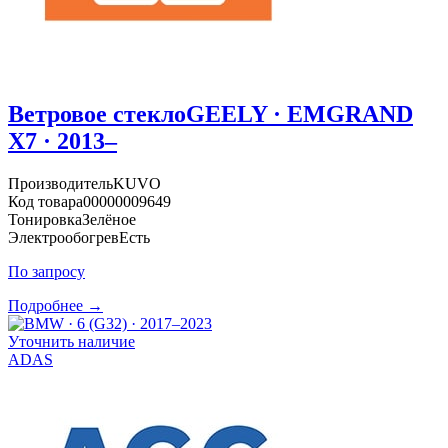
Ветровое стекло
GEELY · EMGRAND
X7 · 2013–
Производитель
KUVO
Код товара
00000009649
Тонировка
Зелёное
Электрообогрев
Есть
По запросу
Подробнее →
Уточнить наличие
ADAS