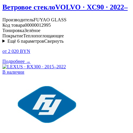
Ветровое стекло
VOLVO · XC90 · 2022–
Производитель
FUYAO GLASS
Код товара
00000012995
Тонировка
Зелёное
Покрытие
Теплопоглощающее
Ещё
6
параметров
Свернуть
от 2 020 BYN
Подробнее →
В наличии