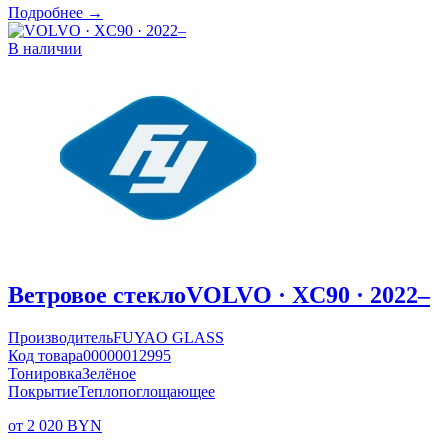
Подробнее →
В наличии
Ветровое стекло
VOLVO · XC90 · 2022–
Производитель
FUYAO GLASS
Код товара
00000012995
Тонировка
Зелёное
Покрытие
Теплопоглощающее
от 2 020 BYN