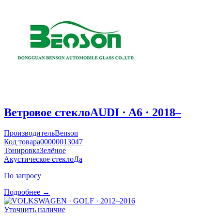
Ветровое стекло
AUDI · A6 · 2018–
Производитель
Benson
Код товара
00000013047
Тонировка
Зелёное
Акустическое стекло
Да
По запросу
Подробнее →
Уточнить наличие