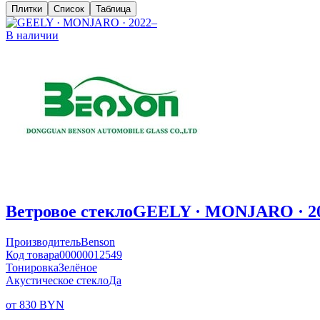
Плитки
Список
Таблица
В наличии
Ветровое стекло
GEELY · MONJARO · 2
Производитель
Benson
Код товара
00000012549
Тонировка
Зелёное
Акустическое стекло
Да
от 830 BYN