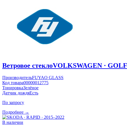
Ветровое стекло
VOLKSWAGEN · GOLF ·
Производитель
FUYAO GLASS
Код товара
00000012775
Тонировка
Зелёное
Датчик дождя
Есть
По запросу
Подробнее →
В наличии