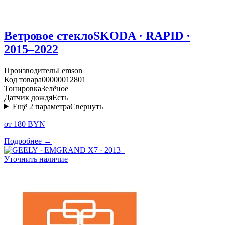
Ветровое стекло
SKODA · RAPID ·
2015–2022
Производитель
Lemson
Код товара
00000012801
Тонировка
Зелёное
Датчик дождя
Есть
Ещё
2
параметра
Свернуть
от 180 BYN
Подробнее →
Уточнить наличие