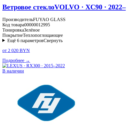
Ветровое стекло
VOLVO · XC90 · 2022–
Производитель
FUYAO GLASS
Код товара
00000012995
Тонировка
Зелёное
Покрытие
Теплопоглощающее
Ещё
6
параметров
Свернуть
от 2 020 BYN
Подробнее →
В наличии