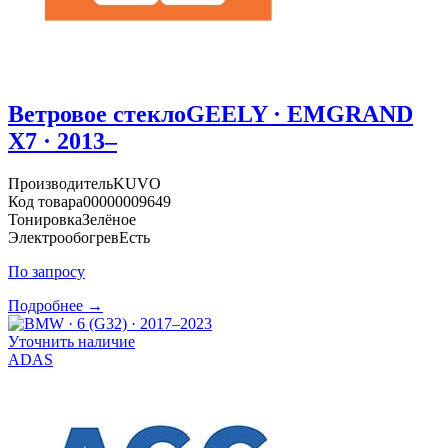
Ветровое стекло
GEELY · EMGRAND
X7 · 2013–
Производитель
KUVO
Код товара
00000009649
Тонировка
Зелёное
Электрообогрев
Есть
По запросу
Подробнее →
Уточнить наличие
ADAS