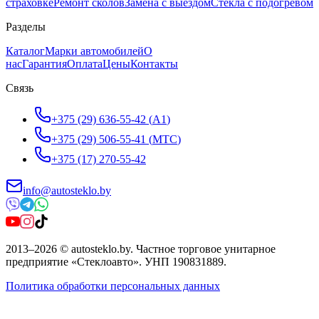
страховке
Ремонт сколов
Замена с выездом
Стёкла с подогревом
Разделы
Каталог
Марки автомобилей
О
нас
Гарантия
Оплата
Цены
Контакты
Связь
+375 (29) 636-55-42
(
A1
)
+375 (29) 506-55-41
(
МТС
)
+375 (17) 270-55-42
info@autosteklo.by
2013
–
2026
©
autosteklo.by
.
Частное торговое унитарное
предприятие «Стеклоавто»
. УНП
190831889
.
Политика обработки персональных данных