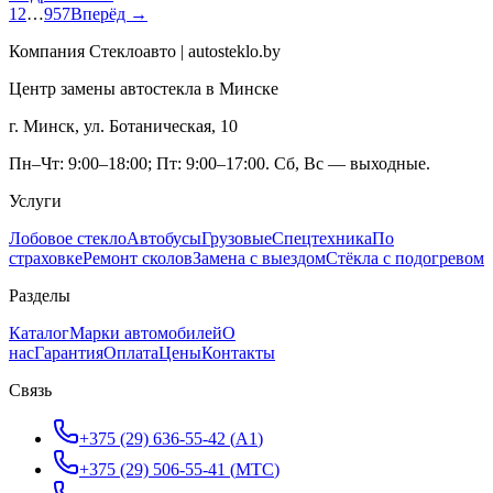
1
2
…
957
Вперёд →
Компания Стеклоавто | autosteklo.by
Центр замены автостекла в Минске
г. Минск, ул. Ботаническая, 10
Пн–Чт: 9:00–18:00; Пт: 9:00–17:00. Сб, Вс — выходные.
Услуги
Лобовое стекло
Автобусы
Грузовые
Спецтехника
По
страховке
Ремонт сколов
Замена с выездом
Стёкла с подогревом
Разделы
Каталог
Марки автомобилей
О
нас
Гарантия
Оплата
Цены
Контакты
Связь
+375 (29) 636-55-42
(
A1
)
+375 (29) 506-55-41
(
МТС
)