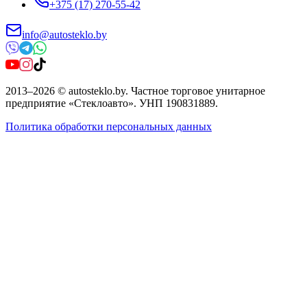
+375 (17) 270-55-42
info@autosteklo.by
2013
–
2026
©
autosteklo.by
.
Частное торговое унитарное
предприятие «Стеклоавто»
. УНП
190831889
.
Политика обработки персональных данных