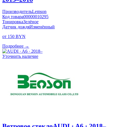
Производитель
Lemson
Код товара
00000010295
Тонировка
Зелёное
Датчик дождя
Изменённый
от 150 BYN
Подробнее →
Уточнить наличие
Ветровое стекло
AUDI · A6 · 2018–