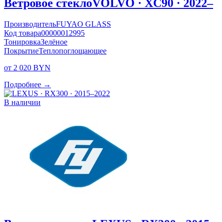
Ветровое стекло
VOLVO · XC90 · 2022–
Производитель
FUYAO GLASS
Код товара
00000012995
Тонировка
Зелёное
Покрытие
Теплопоглощающее
от 2 020 BYN
Подробнее →
В наличии