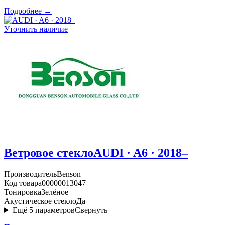
Подробнее →
Уточнить наличие
Ветровое стекло
AUDI · A6 · 2018–
Производитель
Benson
Код товара
00000013047
Тонировка
Зелёное
Акустическое стекло
Да
Ещё
5
параметров
Свернуть