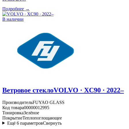
Подробнее →
В наличии
Ветровое стекло
VOLVO · XC90 · 2022–
Производитель
FUYAO GLASS
Код товара
00000012995
Тонировка
Зелёное
Покрытие
Теплопоглощающее
Ещё
6
параметров
Свернуть