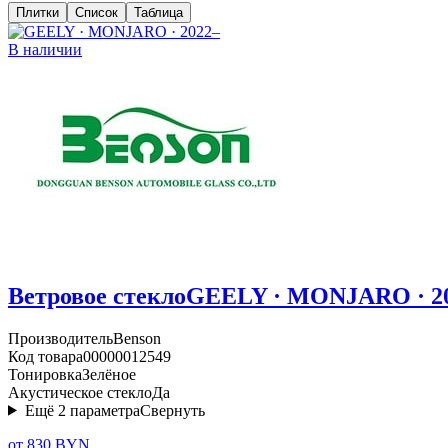
Плитки
Список
Таблица
В наличии
Ветровое стекло
GEELY · MONJARO · 2
Производитель
Benson
Код товара
00000012549
Тонировка
Зелёное
Акустическое стекло
Да
Ещё
2
параметра
Свернуть
от 830 BYN