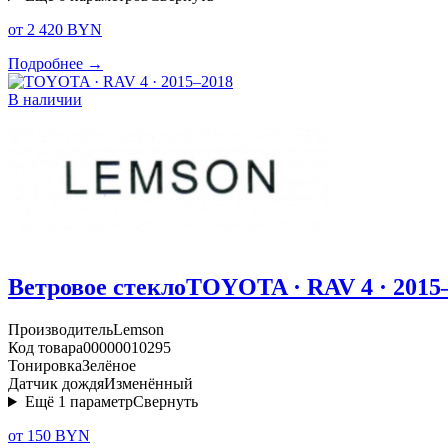
от 2 420 BYN
Подробнее →
В наличии
Ветровое стекло
TOYOTA · RAV 4 · 2015
Производитель
Lemson
Код товара
00000010295
Тонировка
Зелёное
Датчик дождя
Изменённый
Ещё
1
параметр
Свернуть
от 150 BYN