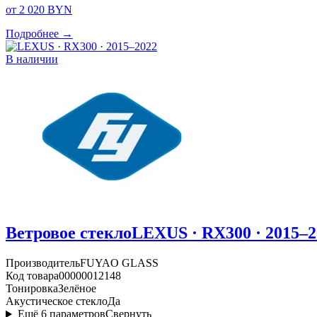
от 2 020 BYN
Подробнее →
В наличии
Ветровое стекло
LEXUS · RX300 · 2015–2
Производитель
FUYAO GLASS
Код товара
00000012148
Тонировка
Зелёное
Акустическое стекло
Да
Ещё
6
параметров
Свернуть