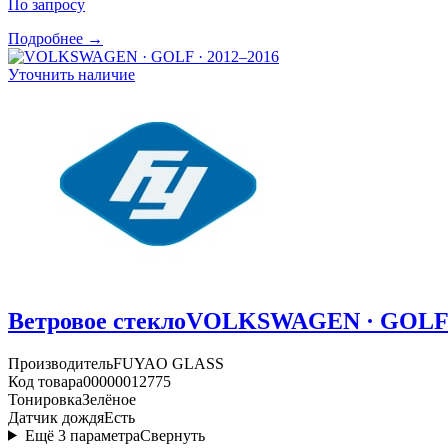
По запросу
Подробнее →
Уточнить наличие
Ветровое стекло
VOLKSWAGEN · GOLF ·
Производитель
FUYAO GLASS
Код товара
00000012775
Тонировка
Зелёное
Датчик дождя
Есть
Ещё
3
параметра
Свернуть