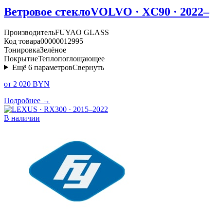
Ветровое стекло
VOLVO · XC90 · 2022–
Производитель
FUYAO GLASS
Код товара
00000012995
Тонировка
Зелёное
Покрытие
Теплопоглощающее
Ещё
6
параметров
Свернуть
от 2 020 BYN
Подробнее →
В наличии