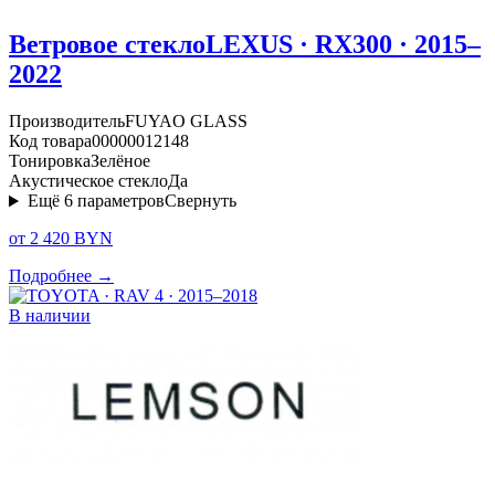
Ветровое стекло
LEXUS · RX300 · 2015–
2022
Производитель
FUYAO GLASS
Код товара
00000012148
Тонировка
Зелёное
Акустическое стекло
Да
Ещё
6
параметров
Свернуть
от 2 420 BYN
Подробнее →
В наличии