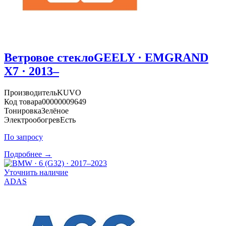
Ветровое стекло
GEELY · EMGRAND
X7 · 2013–
Производитель
KUVO
Код товара
00000009649
Тонировка
Зелёное
Электрообогрев
Есть
По запросу
Подробнее →
Уточнить наличие
ADAS