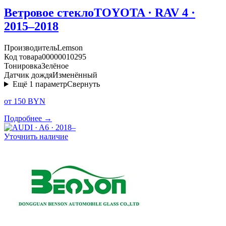
Ветровое стекло
TOYOTA · RAV 4 ·
2015–2018
Производитель
Lemson
Код товара
00000010295
Тонировка
Зелёное
Датчик дождя
Изменённый
Ещё
1
параметр
Свернуть
от 150 BYN
Подробнее →
Уточнить наличие