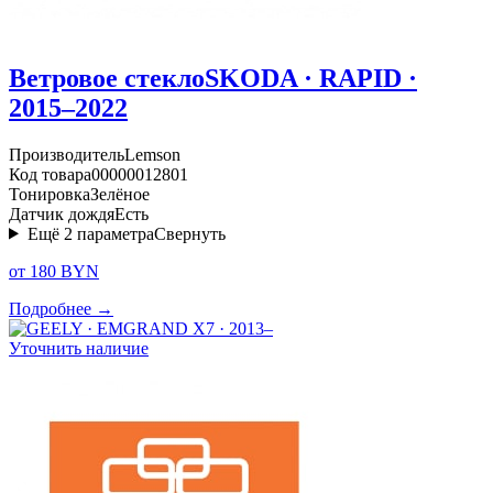
Ветровое стекло
SKODA · RAPID ·
2015–2022
Производитель
Lemson
Код товара
00000012801
Тонировка
Зелёное
Датчик дождя
Есть
Ещё
2
параметра
Свернуть
от 180 BYN
Подробнее →
Уточнить наличие