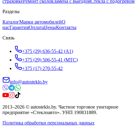
страховке
Ремонт сколов
Замена с выездом
Стёкла с подогревом
Разделы
Каталог
Марки автомобилей
О
нас
Гарантия
Оплата
Цены
Контакты
Связь
+375 (29) 636-55-42
(
A1
)
+375 (29) 506-55-41
(
МТС
)
+375 (17) 270-55-42
info@autosteklo.by
2013
–
2026
©
autosteklo.by
.
Частное торговое унитарное
предприятие «Стеклоавто»
. УНП
190831889
.
Политика обработки персональных данных