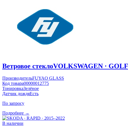
Ветровое стекло
VOLKSWAGEN · GOLF ·
Производитель
FUYAO GLASS
Код товара
00000012775
Тонировка
Зелёное
Датчик дождя
Есть
По запросу
Подробнее →
В наличии