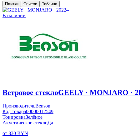
Плитки
Список
Таблица
В наличии
Ветровое стекло
GEELY · MONJARO · 2
Производитель
Benson
Код товара
00000012549
Тонировка
Зелёное
Акустическое стекло
Да
от 830 BYN