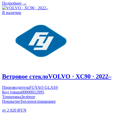
Подробнее →
В наличии
Ветровое стекло
VOLVO · XC90 · 2022–
Производитель
FUYAO GLASS
Код товара
00000012995
Тонировка
Зелёное
Покрытие
Теплопоглощающее
от 2 020 BYN