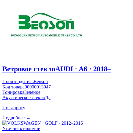
Ветровое стекло
AUDI · A6 · 2018–
Производитель
Benson
Код товара
00000013047
Тонировка
Зелёное
Акустическое стекло
Да
По запросу
Подробнее →
Уточнить наличие