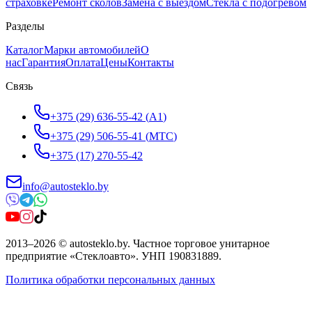
страховке
Ремонт сколов
Замена с выездом
Стёкла с подогревом
Разделы
Каталог
Марки автомобилей
О
нас
Гарантия
Оплата
Цены
Контакты
Связь
+375 (29) 636-55-42
(
A1
)
+375 (29) 506-55-41
(
МТС
)
+375 (17) 270-55-42
info@autosteklo.by
2013
–
2026
©
autosteklo.by
.
Частное торговое унитарное
предприятие «Стеклоавто»
. УНП
190831889
.
Политика обработки персональных данных