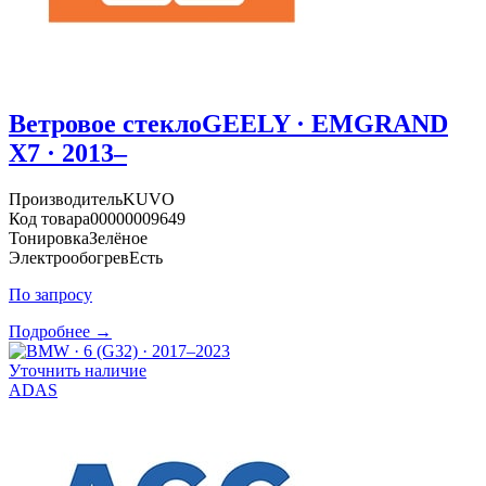
Ветровое стекло
GEELY · EMGRAND
X7 · 2013–
Производитель
KUVO
Код товара
00000009649
Тонировка
Зелёное
Электрообогрев
Есть
По запросу
Подробнее →
Уточнить наличие
ADAS