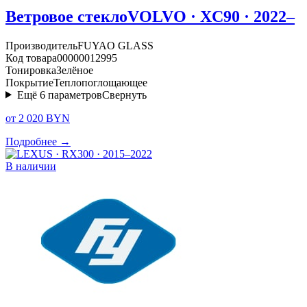
Ветровое стекло
VOLVO · XC90 · 2022–
Производитель
FUYAO GLASS
Код товара
00000012995
Тонировка
Зелёное
Покрытие
Теплопоглощающее
Ещё
6
параметров
Свернуть
от 2 020 BYN
Подробнее →
В наличии