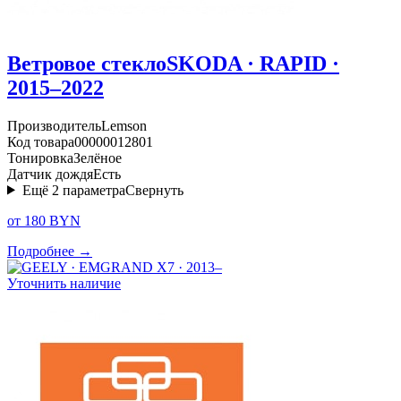
Ветровое стекло
SKODA · RAPID ·
2015–2022
Производитель
Lemson
Код товара
00000012801
Тонировка
Зелёное
Датчик дождя
Есть
Ещё
2
параметра
Свернуть
от 180 BYN
Подробнее →
Уточнить наличие