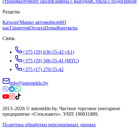
страховке
Ремонт сколов
Замена с выездом
Стёкла с подогревом
Разделы
Каталог
Марки автомобилей
О
нас
Гарантия
Оплата
Цены
Контакты
Связь
+375 (29) 636-55-42
(
A1
)
+375 (29) 506-55-41
(
МТС
)
+375 (17) 270-55-42
info@autosteklo.by
2013
–
2026
©
autosteklo.by
.
Частное торговое унитарное
предприятие «Стеклоавто»
. УНП
190831889
.
Политика обработки персональных данных