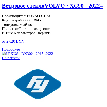
Ветровое стекло
VOLVO · XC90 · 2022–
Производитель
FUYAO GLASS
Код товара
00000012995
Тонировка
Зелёное
Покрытие
Теплопоглощающее
Ещё
6
параметров
Свернуть
от 2 020 BYN
Подробнее →
В наличии