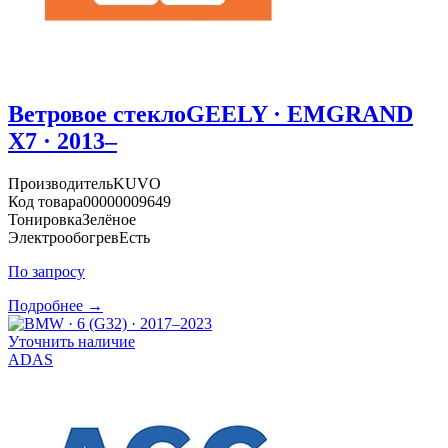
Ветровое стекло
GEELY · EMGRAND
X7 · 2013–
Производитель
KUVO
Код товара
00000009649
Тонировка
Зелёное
Электрообогрев
Есть
По запросу
Подробнее →
Уточнить наличие
ADAS