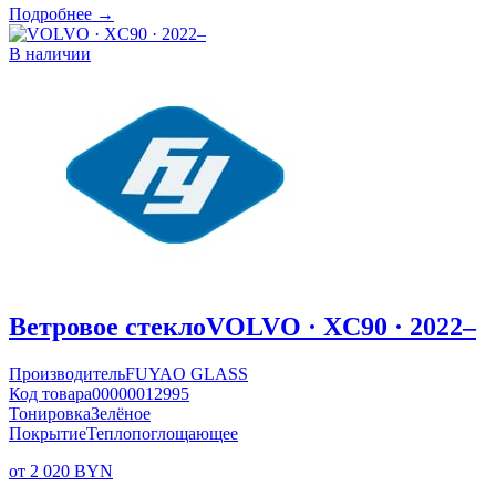
Подробнее →
В наличии
Ветровое стекло
VOLVO · XC90 · 2022–
Производитель
FUYAO GLASS
Код товара
00000012995
Тонировка
Зелёное
Покрытие
Теплопоглощающее
от 2 020 BYN