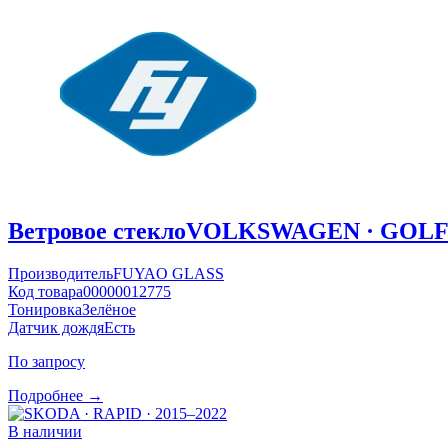
Ветровое стекло
VOLKSWAGEN · GOLF ·
Производитель
FUYAO GLASS
Код товара
00000012775
Тонировка
Зелёное
Датчик дождя
Есть
По запросу
Подробнее →
В наличии