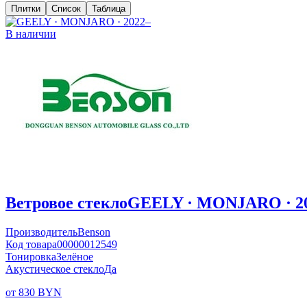
Плитки
Список
Таблица
В наличии
Ветровое стекло
GEELY · MONJARO · 2
Производитель
Benson
Код товара
00000012549
Тонировка
Зелёное
Акустическое стекло
Да
от 830 BYN