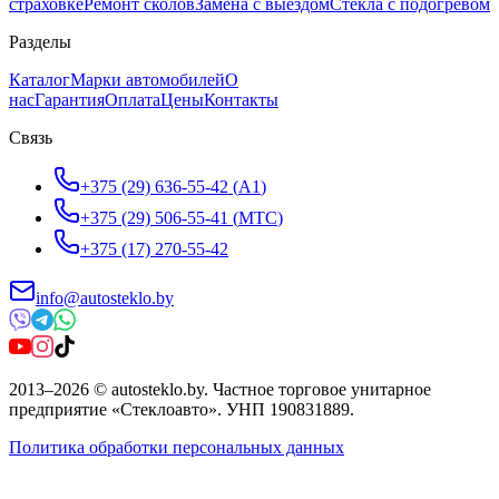
страховке
Ремонт сколов
Замена с выездом
Стёкла с подогревом
Разделы
Каталог
Марки автомобилей
О
нас
Гарантия
Оплата
Цены
Контакты
Связь
+375 (29) 636-55-42
(
A1
)
+375 (29) 506-55-41
(
МТС
)
+375 (17) 270-55-42
info@autosteklo.by
2013
–
2026
©
autosteklo.by
.
Частное торговое унитарное
предприятие «Стеклоавто»
. УНП
190831889
.
Политика обработки персональных данных