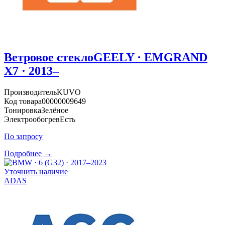
Ветровое стекло
GEELY · EMGRAND
X7 · 2013–
Производитель
KUVO
Код товара
00000009649
Тонировка
Зелёное
Электрообогрев
Есть
По запросу
Подробнее →
Уточнить наличие
ADAS