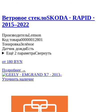
Ветровое стекло
SKODA · RAPID ·
2015–2022
Производитель
Lemson
Код товара
00000012801
Тонировка
Зелёное
Датчик дождя
Есть
Ещё
2
параметра
Свернуть
от 180 BYN
Подробнее →
Уточнить наличие