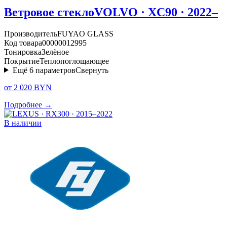
Ветровое стекло
VOLVO · XC90 · 2022–
Производитель
FUYAO GLASS
Код товара
00000012995
Тонировка
Зелёное
Покрытие
Теплопоглощающее
Ещё
6
параметров
Свернуть
от 2 020 BYN
Подробнее →
В наличии