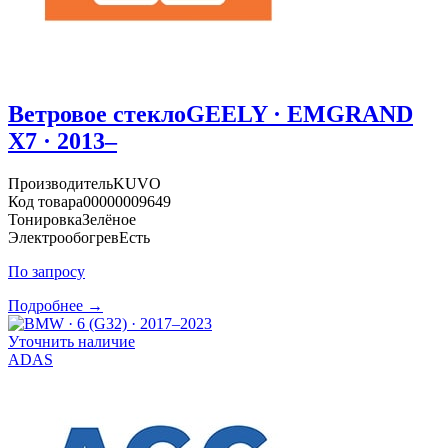
Ветровое стекло
GEELY · EMGRAND
X7 · 2013–
Производитель
KUVO
Код товара
00000009649
Тонировка
Зелёное
Электрообогрев
Есть
По запросу
Подробнее →
Уточнить наличие
ADAS