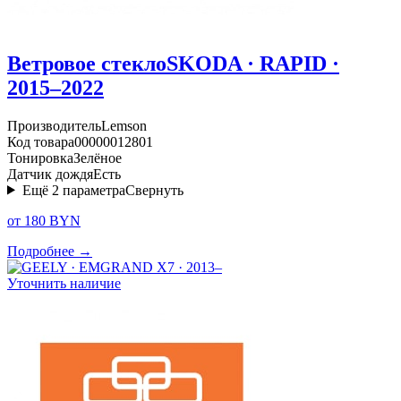
Ветровое стекло
SKODA · RAPID ·
2015–2022
Производитель
Lemson
Код товара
00000012801
Тонировка
Зелёное
Датчик дождя
Есть
Ещё
2
параметра
Свернуть
от 180 BYN
Подробнее →
Уточнить наличие