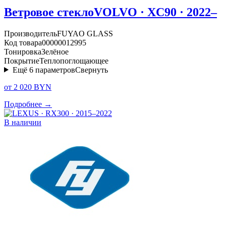
Ветровое стекло
VOLVO · XC90 · 2022–
Производитель
FUYAO GLASS
Код товара
00000012995
Тонировка
Зелёное
Покрытие
Теплопоглощающее
Ещё
6
параметров
Свернуть
от 2 020 BYN
Подробнее →
В наличии