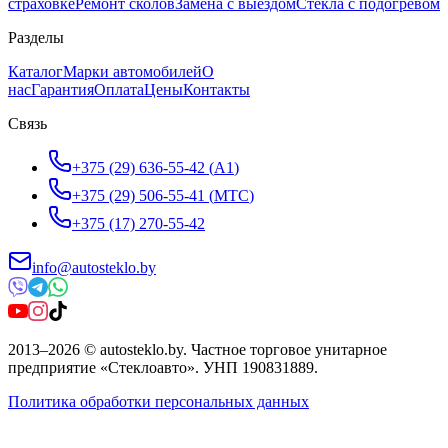
страховке
Ремонт сколов
Замена с выездом
Стёкла с подогревом
Разделы
Каталог
Марки автомобилей
О
нас
Гарантия
Оплата
Цены
Контакты
Связь
+375 (29) 636-55-42
(
A1
)
+375 (29) 506-55-41
(
МТС
)
+375 (17) 270-55-42
info@autosteklo.by
2013
–
2026
©
autosteklo.by
.
Частное торговое унитарное
предприятие «Стеклоавто»
. УНП
190831889
.
Политика обработки персональных данных