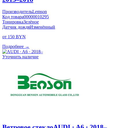
Производитель
Lemson
Код товара
00000010295
Тонировка
Зелёное
Датчик дождя
Изменённый
от 150 BYN
Подробнее →
Уточнить наличие
Ветровое стекло
AUDI · A6 · 2018–