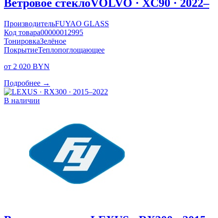
Ветровое стекло
VOLVO · XC90 · 2022–
Производитель
FUYAO GLASS
Код товара
00000012995
Тонировка
Зелёное
Покрытие
Теплопоглощающее
от 2 020 BYN
Подробнее →
В наличии