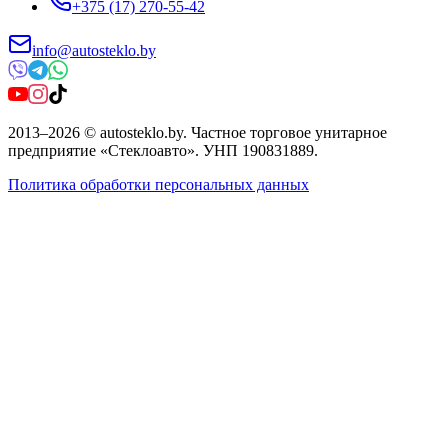
+375 (17) 270-55-42
info@autosteklo.by
2013
–
2026
©
autosteklo.by
.
Частное торговое унитарное
предприятие «Стеклоавто»
. УНП
190831889
.
Политика обработки персональных данных