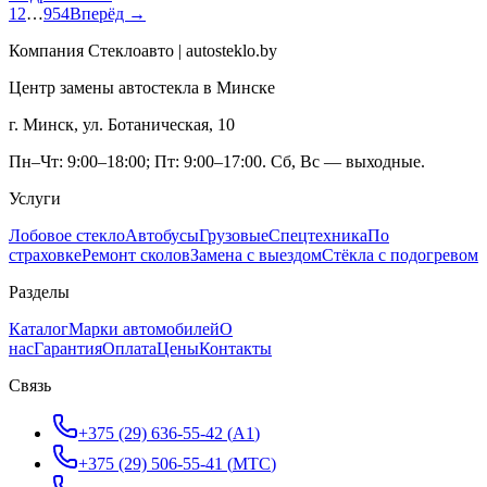
1
2
…
954
Вперёд →
Компания Стеклоавто | autosteklo.by
Центр замены автостекла в Минске
г. Минск, ул. Ботаническая, 10
Пн–Чт: 9:00–18:00; Пт: 9:00–17:00. Сб, Вс — выходные.
Услуги
Лобовое стекло
Автобусы
Грузовые
Спецтехника
По
страховке
Ремонт сколов
Замена с выездом
Стёкла с подогревом
Разделы
Каталог
Марки автомобилей
О
нас
Гарантия
Оплата
Цены
Контакты
Связь
+375 (29) 636-55-42
(
A1
)
+375 (29) 506-55-41
(
МТС
)