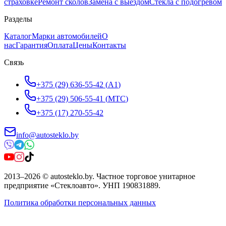
страховке
Ремонт сколов
Замена с выездом
Стёкла с подогревом
Разделы
Каталог
Марки автомобилей
О
нас
Гарантия
Оплата
Цены
Контакты
Связь
+375 (29) 636-55-42
(
A1
)
+375 (29) 506-55-41
(
МТС
)
+375 (17) 270-55-42
info@autosteklo.by
2013
–
2026
©
autosteklo.by
.
Частное торговое унитарное
предприятие «Стеклоавто»
. УНП
190831889
.
Политика обработки персональных данных