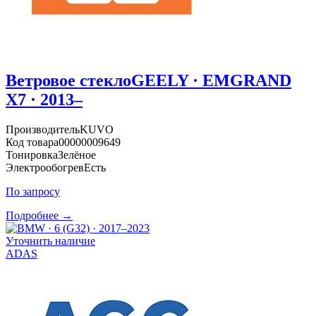
Ветровое стекло
GEELY · EMGRAND
X7 · 2013–
Производитель
KUVO
Код товара
00000009649
Тонировка
Зелёное
Электрообогрев
Есть
По запросу
Подробнее →
Уточнить наличие
ADAS