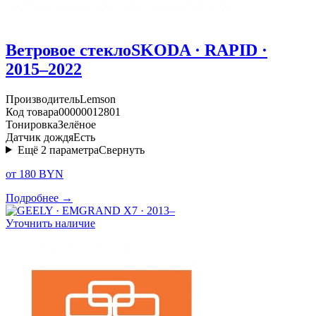
Ветровое стекло
SKODA · RAPID ·
2015–2022
Производитель
Lemson
Код товара
00000012801
Тонировка
Зелёное
Датчик дождя
Есть
Ещё
2
параметра
Свернуть
от 180 BYN
Подробнее →
Уточнить наличие