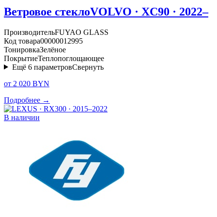
Ветровое стекло
VOLVO · XC90 · 2022–
Производитель
FUYAO GLASS
Код товара
00000012995
Тонировка
Зелёное
Покрытие
Теплопоглощающее
Ещё
6
параметров
Свернуть
от 2 020 BYN
Подробнее →
В наличии