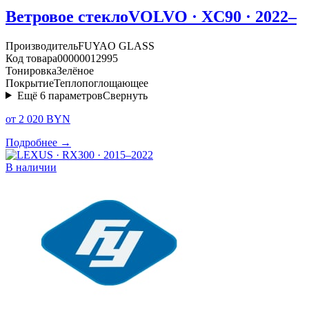
Ветровое стекло
VOLVO · XC90 · 2022–
Производитель
FUYAO GLASS
Код товара
00000012995
Тонировка
Зелёное
Покрытие
Теплопоглощающее
Ещё
6
параметров
Свернуть
от 2 020 BYN
Подробнее →
В наличии