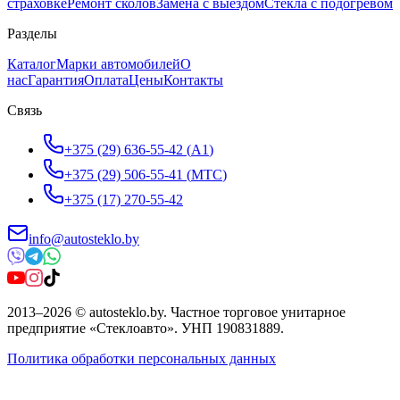
страховке
Ремонт сколов
Замена с выездом
Стёкла с подогревом
Разделы
Каталог
Марки автомобилей
О
нас
Гарантия
Оплата
Цены
Контакты
Связь
+375 (29) 636-55-42
(
A1
)
+375 (29) 506-55-41
(
МТС
)
+375 (17) 270-55-42
info@autosteklo.by
2013
–
2026
©
autosteklo.by
.
Частное торговое унитарное
предприятие «Стеклоавто»
. УНП
190831889
.
Политика обработки персональных данных