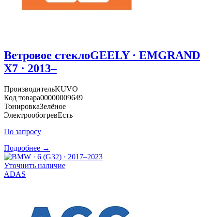
Ветровое стекло
GEELY · EMGRAND
X7 · 2013–
Производитель
KUVO
Код товара
00000009649
Тонировка
Зелёное
Электрообогрев
Есть
По запросу
Подробнее →
Уточнить наличие
ADAS