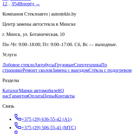
1
2
…
954
Вперёд →
Компания Стеклоавто | autosteklo.by
Центр замены автостекла в Минске
г. Минск, ул. Ботаническая, 10
Пн–Чт: 9:00–18:00; Пт: 9:00–17:00. Сб, Вс — выходные.
Услуги
Лобовое стекло
Автобусы
Грузовые
Спецтехника
По
страховке
Ремонт сколов
Замена с выездом
Стёкла с подогревом
Разделы
Каталог
Марки автомобилей
О
нас
Гарантия
Оплата
Цены
Контакты
Связь
+375 (29) 636-55-42
(
A1
)
+375 (29) 506-55-41
(
МТС
)