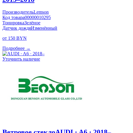
Производитель
Lemson
Код товара
00000010295
Тонировка
Зелёное
Датчик дождя
Изменённый
от 150 BYN
Подробнее →
Уточнить наличие
Ветровое стекло
AUDI · A6 · 2018–