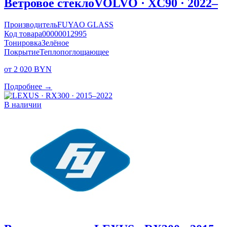
Ветровое стекло
VOLVO · XC90 · 2022–
Производитель
FUYAO GLASS
Код товара
00000012995
Тонировка
Зелёное
Покрытие
Теплопоглощающее
от 2 020 BYN
Подробнее →
В наличии