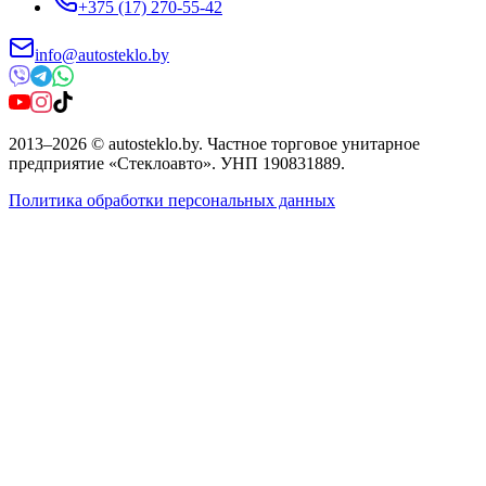
+375 (17) 270-55-42
info@autosteklo.by
2013
–
2026
©
autosteklo.by
.
Частное торговое унитарное
предприятие «Стеклоавто»
. УНП
190831889
.
Политика обработки персональных данных