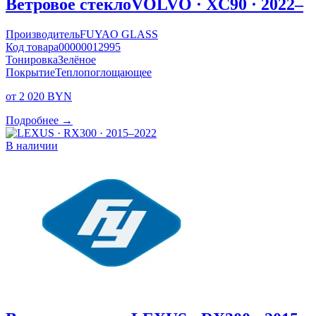
Ветровое стекло
VOLVO · XC90 · 2022–
Производитель
FUYAO GLASS
Код товара
00000012995
Тонировка
Зелёное
Покрытие
Теплопоглощающее
от 2 020 BYN
Подробнее →
В наличии