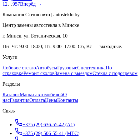
1
2
…
957
Вперёд →
Компания Стеклоавто | autosteklo.by
Центр замены автостекла в Минске
г. Минск, ул. Ботаническая, 10
Пн–Чт: 9:00–18:00; Пт: 9:00–17:00. Сб, Вс — выходные.
Услуги
Лобовое стекло
Автобусы
Грузовые
Спецтехника
По
страховке
Ремонт сколов
Замена с выездом
Стёкла с подогревом
Разделы
Каталог
Марки автомобилей
О
нас
Гарантия
Оплата
Цены
Контакты
Связь
+375 (29) 636-55-42
(
A1
)
+375 (29) 506-55-41
(
МТС
)