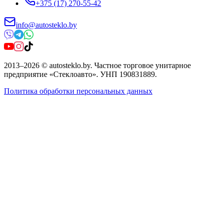
+375 (17) 270-55-42
info@autosteklo.by
2013
–
2026
©
autosteklo.by
.
Частное торговое унитарное
предприятие «Стеклоавто»
. УНП
190831889
.
Политика обработки персональных данных