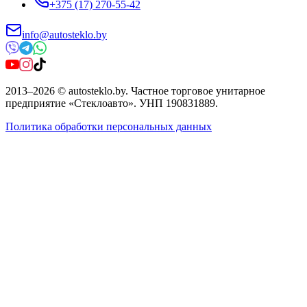
+375 (17) 270-55-42
info@autosteklo.by
2013
–
2026
©
autosteklo.by
.
Частное торговое унитарное
предприятие «Стеклоавто»
. УНП
190831889
.
Политика обработки персональных данных