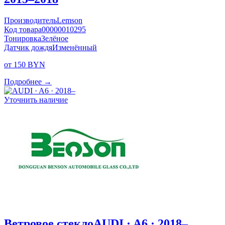
Производитель
Lemson
Код товара
00000010295
Тонировка
Зелёное
Датчик дождя
Изменённый
от 150 BYN
Подробнее →
Уточнить наличие
Ветровое стекло
AUDI · A6 · 2018–