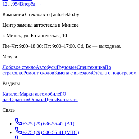
1
2
…
954
Вперёд →
Компания Стеклоавто | autosteklo.by
Центр замены автостекла в Минске
г. Минск, ул. Ботаническая, 10
Пн–Чт: 9:00–18:00; Пт: 9:00–17:00. Сб, Вс — выходные.
Услуги
Лобовое стекло
Автобусы
Грузовые
Спецтехника
По
страховке
Ремонт сколов
Замена с выездом
Стёкла с подогревом
Разделы
Каталог
Марки автомобилей
О
нас
Гарантия
Оплата
Цены
Контакты
Связь
+375 (29) 636-55-42
(
A1
)
+375 (29) 506-55-41
(
МТС
)