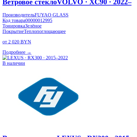
Ветровое стекло
VOLVO · XC90 · 2022–
Производитель
FUYAO GLASS
Код товара
00000012995
Тонировка
Зелёное
Покрытие
Теплопоглощающее
от 2 020 BYN
Подробнее →
В наличии