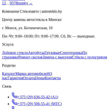
1
2
…
957
Вперёд →
Компания Стеклоавто | autosteklo.by
Центр замены автостекла в Минске
г. Минск, ул. Ботаническая, 10
Пн–Чт: 9:00–18:00; Пт: 9:00–17:00. Сб, Вс — выходные.
Услуги
Лобовое стекло
Автобусы
Грузовые
Спецтехника
По
страховке
Ремонт сколов
Замена с выездом
Стёкла с подогревом
Разделы
Каталог
Марки автомобилей
О
нас
Гарантия
Оплата
Цены
Контакты
Связь
+375 (29) 636-55-42
(
A1
)
+375 (29) 506-55-41
(
МТС
)