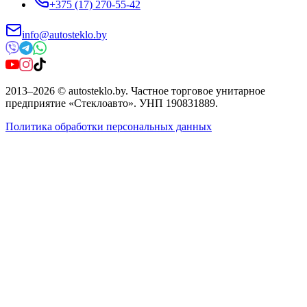
+375 (17) 270-55-42
info@autosteklo.by
2013
–
2026
©
autosteklo.by
.
Частное торговое унитарное
предприятие «Стеклоавто»
. УНП
190831889
.
Политика обработки персональных данных