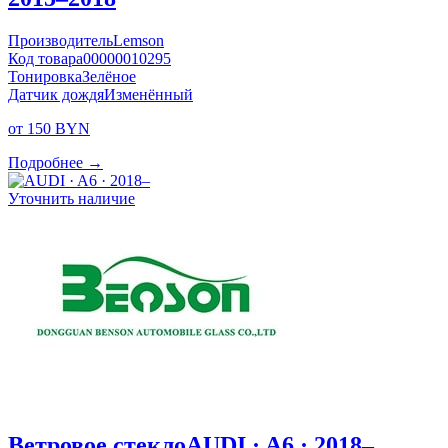
Производитель
Lemson
Код товара
00000010295
Тонировка
Зелёное
Датчик дождя
Изменённый
от 150 BYN
Подробнее →
Уточнить наличие
Ветровое стекло
AUDI · A6 · 2018–