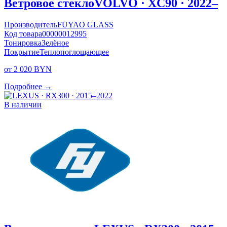
Ветровое стекло
VOLVO · XC90 · 2022–
Производитель
FUYAO GLASS
Код товара
00000012995
Тонировка
Зелёное
Покрытие
Теплопоглощающее
от 2 020 BYN
Подробнее →
В наличии