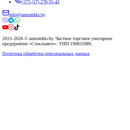
+375 (17) 270-55-42
info@autosteklo.by
2013
–
2026
©
autosteklo.by
.
Частное торговое унитарное
предприятие «Стеклоавто»
. УНП
190831889
.
Политика обработки персональных данных