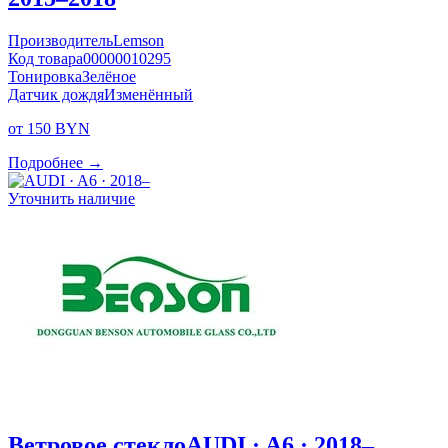
Производитель
Lemson
Код товара
00000010295
Тонировка
Зелёное
Датчик дождя
Изменённый
от 150 BYN
Подробнее →
Уточнить наличие
Ветровое стекло
AUDI · A6 · 2018–