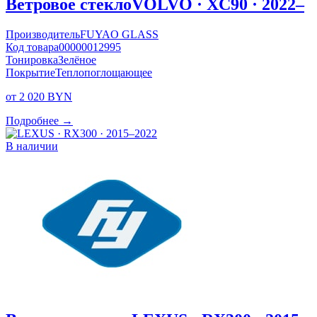
Ветровое стекло
VOLVO · XC90 · 2022–
Производитель
FUYAO GLASS
Код товара
00000012995
Тонировка
Зелёное
Покрытие
Теплопоглощающее
от 2 020 BYN
Подробнее →
В наличии