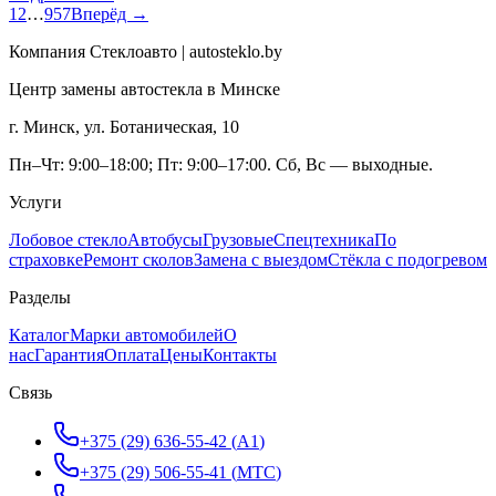
1
2
…
957
Вперёд →
Компания Стеклоавто | autosteklo.by
Центр замены автостекла в Минске
г. Минск, ул. Ботаническая, 10
Пн–Чт: 9:00–18:00; Пт: 9:00–17:00. Сб, Вс — выходные.
Услуги
Лобовое стекло
Автобусы
Грузовые
Спецтехника
По
страховке
Ремонт сколов
Замена с выездом
Стёкла с подогревом
Разделы
Каталог
Марки автомобилей
О
нас
Гарантия
Оплата
Цены
Контакты
Связь
+375 (29) 636-55-42
(
A1
)
+375 (29) 506-55-41
(
МТС
)