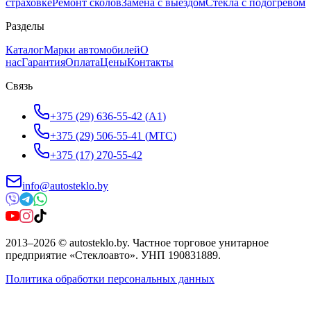
страховке
Ремонт сколов
Замена с выездом
Стёкла с подогревом
Разделы
Каталог
Марки автомобилей
О
нас
Гарантия
Оплата
Цены
Контакты
Связь
+375 (29) 636-55-42
(
A1
)
+375 (29) 506-55-41
(
МТС
)
+375 (17) 270-55-42
info@autosteklo.by
2013
–
2026
©
autosteklo.by
.
Частное торговое унитарное
предприятие «Стеклоавто»
. УНП
190831889
.
Политика обработки персональных данных