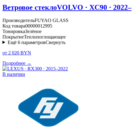
Ветровое стекло
VOLVO · XC90 · 2022–
Производитель
FUYAO GLASS
Код товара
00000012995
Тонировка
Зелёное
Покрытие
Теплопоглощающее
Ещё
6
параметров
Свернуть
от 2 020 BYN
Подробнее →
В наличии