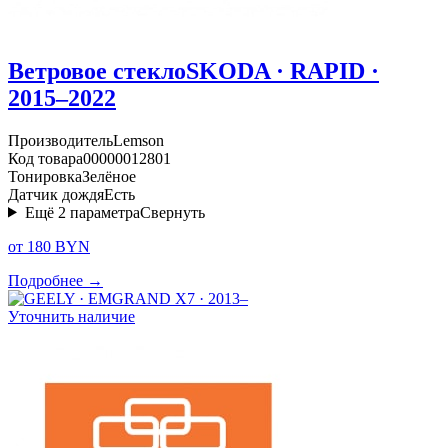
Ветровое стекло
SKODA · RAPID ·
2015–2022
Производитель
Lemson
Код товара
00000012801
Тонировка
Зелёное
Датчик дождя
Есть
Ещё
2
параметра
Свернуть
от 180 BYN
Подробнее →
Уточнить наличие