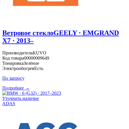
Ветровое стекло
GEELY · EMGRAND
X7 · 2013–
Производитель
KUVO
Код товара
00000009649
Тонировка
Зелёное
Электрообогрев
Есть
По запросу
Подробнее →
Уточнить наличие
ADAS