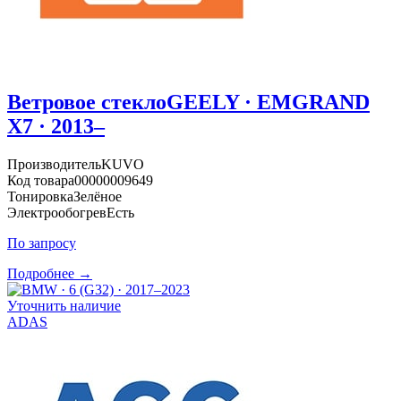
Ветровое стекло
GEELY · EMGRAND
X7 · 2013–
Производитель
KUVO
Код товара
00000009649
Тонировка
Зелёное
Электрообогрев
Есть
По запросу
Подробнее →
Уточнить наличие
ADAS