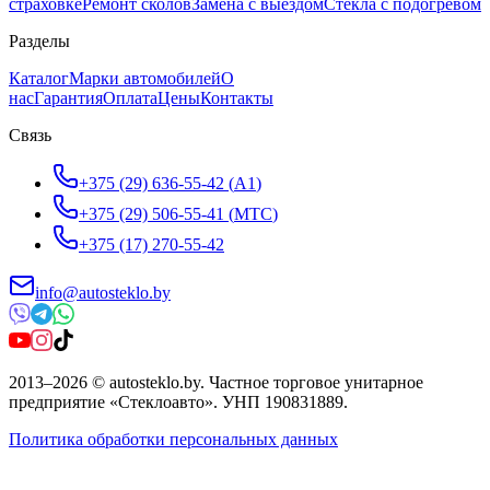
страховке
Ремонт сколов
Замена с выездом
Стёкла с подогревом
Разделы
Каталог
Марки автомобилей
О
нас
Гарантия
Оплата
Цены
Контакты
Связь
+375 (29) 636-55-42
(
A1
)
+375 (29) 506-55-41
(
МТС
)
+375 (17) 270-55-42
info@autosteklo.by
2013
–
2026
©
autosteklo.by
.
Частное торговое унитарное
предприятие «Стеклоавто»
. УНП
190831889
.
Политика обработки персональных данных