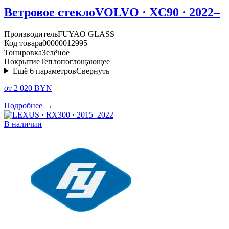
Ветровое стекло
VOLVO · XC90 · 2022–
Производитель
FUYAO GLASS
Код товара
00000012995
Тонировка
Зелёное
Покрытие
Теплопоглощающее
Ещё
6
параметров
Свернуть
от 2 020 BYN
Подробнее →
В наличии