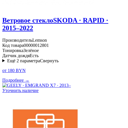
Ветровое стекло
SKODA · RAPID ·
2015–2022
Производитель
Lemson
Код товара
00000012801
Тонировка
Зелёное
Датчик дождя
Есть
Ещё
2
параметра
Свернуть
от 180 BYN
Подробнее →
Уточнить наличие