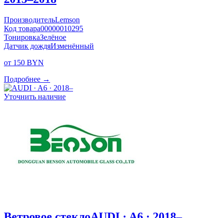
Производитель
Lemson
Код товара
00000010295
Тонировка
Зелёное
Датчик дождя
Изменённый
от 150 BYN
Подробнее →
Уточнить наличие
Ветровое стекло
AUDI · A6 · 2018–