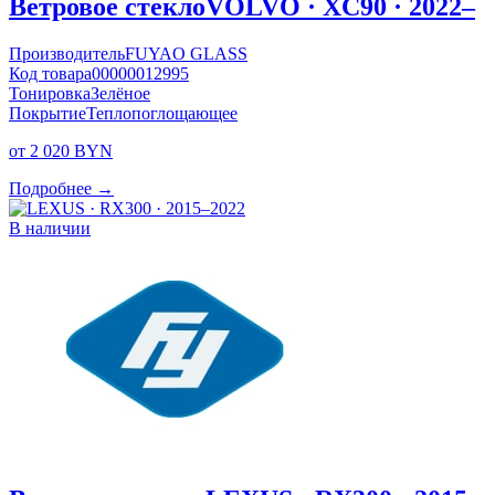
Ветровое стекло
VOLVO · XC90 · 2022–
Производитель
FUYAO GLASS
Код товара
00000012995
Тонировка
Зелёное
Покрытие
Теплопоглощающее
от 2 020 BYN
Подробнее →
В наличии