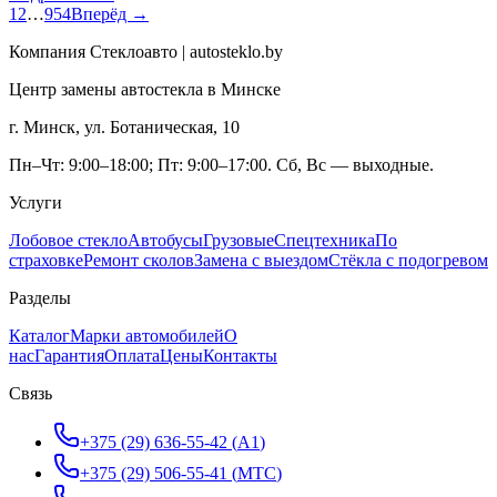
1
2
…
954
Вперёд →
Компания Стеклоавто | autosteklo.by
Центр замены автостекла в Минске
г. Минск, ул. Ботаническая, 10
Пн–Чт: 9:00–18:00; Пт: 9:00–17:00. Сб, Вс — выходные.
Услуги
Лобовое стекло
Автобусы
Грузовые
Спецтехника
По
страховке
Ремонт сколов
Замена с выездом
Стёкла с подогревом
Разделы
Каталог
Марки автомобилей
О
нас
Гарантия
Оплата
Цены
Контакты
Связь
+375 (29) 636-55-42
(
A1
)
+375 (29) 506-55-41
(
МТС
)