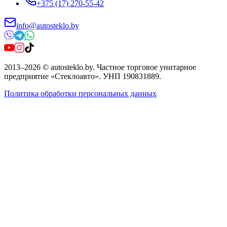
+375 (17) 270-55-42
info@autosteklo.by
2013
–
2026
©
autosteklo.by
.
Частное торговое унитарное
предприятие «Стеклоавто»
. УНП
190831889
.
Политика обработки персональных данных