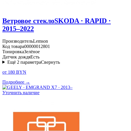
Ветровое стекло
SKODA · RAPID ·
2015–2022
Производитель
Lemson
Код товара
00000012801
Тонировка
Зелёное
Датчик дождя
Есть
Ещё
2
параметра
Свернуть
от 180 BYN
Подробнее →
Уточнить наличие