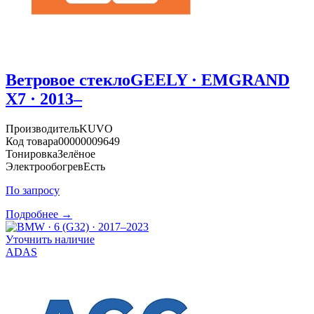
Ветровое стекло
GEELY · EMGRAND
X7 · 2013–
Производитель
KUVO
Код товара
00000009649
Тонировка
Зелёное
Электрообогрев
Есть
По запросу
Подробнее →
Уточнить наличие
ADAS