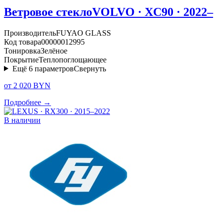
Ветровое стекло
VOLVO · XC90 · 2022–
Производитель
FUYAO GLASS
Код товара
00000012995
Тонировка
Зелёное
Покрытие
Теплопоглощающее
Ещё
6
параметров
Свернуть
от 2 020 BYN
Подробнее →
В наличии