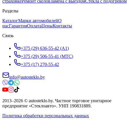
страховке
Ремонт сколов
Замена с выездом
Стёкла с подогревом
Разделы
Каталог
Марки автомобилей
О
нас
Гарантия
Оплата
Цены
Контакты
Связь
+375 (29) 636-55-42
(
A1
)
+375 (29) 506-55-41
(
МТС
)
+375 (17) 270-55-42
info@autosteklo.by
2013
–
2026
©
autosteklo.by
.
Частное торговое унитарное
предприятие «Стеклоавто»
. УНП
190831889
.
Политика обработки персональных данных