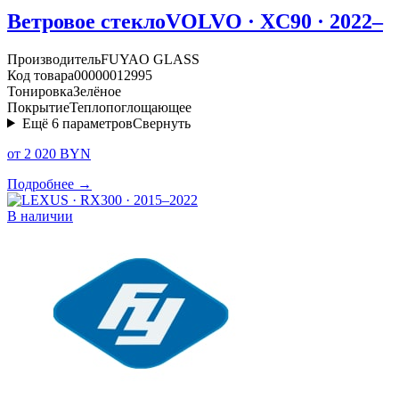
Ветровое стекло
VOLVO · XC90 · 2022–
Производитель
FUYAO GLASS
Код товара
00000012995
Тонировка
Зелёное
Покрытие
Теплопоглощающее
Ещё
6
параметров
Свернуть
от 2 020 BYN
Подробнее →
В наличии