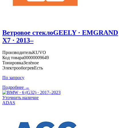
Ветровое стекло
GEELY · EMGRAND
X7 · 2013–
Производитель
KUVO
Код товара
00000009649
Тонировка
Зелёное
Электрообогрев
Есть
По запросу
Подробнее →
Уточнить наличие
ADAS