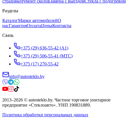
страховке
Ремонт сколов
Замена с выездом
Стёкла с подогревом
Разделы
Каталог
Марки автомобилей
О
нас
Гарантия
Оплата
Цены
Контакты
Связь
+375 (29) 636-55-42
(
A1
)
+375 (29) 506-55-41
(
МТС
)
+375 (17) 270-55-42
info@autosteklo.by
2013
–
2026
©
autosteklo.by
.
Частное торговое унитарное
предприятие «Стеклоавто»
. УНП
190831889
.
Политика обработки персональных данных