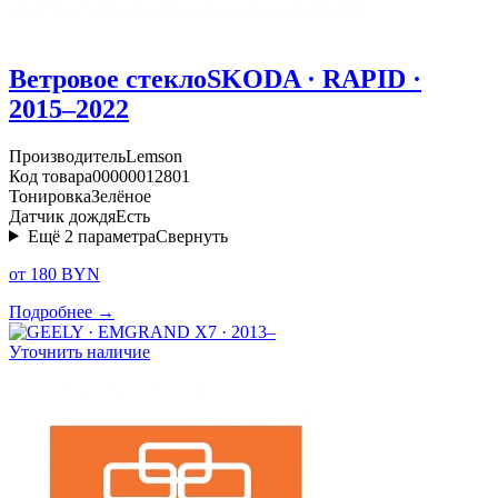
Ветровое стекло
SKODA · RAPID ·
2015–2022
Производитель
Lemson
Код товара
00000012801
Тонировка
Зелёное
Датчик дождя
Есть
Ещё
2
параметра
Свернуть
от 180 BYN
Подробнее →
Уточнить наличие