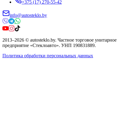
+375 (17) 270-55-42
info@autosteklo.by
2013
–
2026
©
autosteklo.by
.
Частное торговое унитарное
предприятие «Стеклоавто»
. УНП
190831889
.
Политика обработки персональных данных