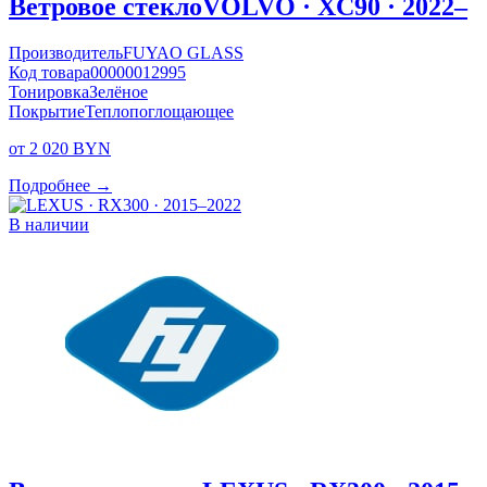
Ветровое стекло
VOLVO · XC90 · 2022–
Производитель
FUYAO GLASS
Код товара
00000012995
Тонировка
Зелёное
Покрытие
Теплопоглощающее
от 2 020 BYN
Подробнее →
В наличии