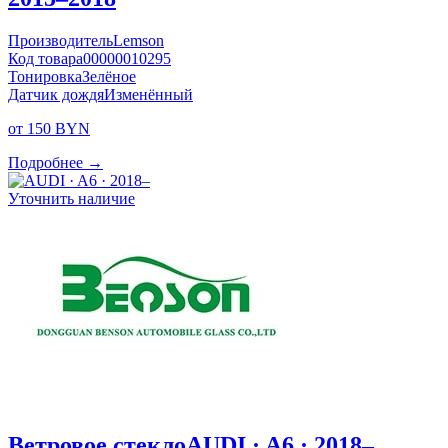
Производитель
Lemson
Код товара
00000010295
Тонировка
Зелёное
Датчик дождя
Изменённый
от 150 BYN
Подробнее →
Уточнить наличие
Ветровое стекло
AUDI · A6 · 2018–