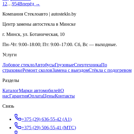
1
2
…
954
Вперёд →
Компания Стеклоавто | autosteklo.by
Центр замены автостекла в Минске
г. Минск, ул. Ботаническая, 10
Пн–Чт: 9:00–18:00; Пт: 9:00–17:00. Сб, Вс — выходные.
Услуги
Лобовое стекло
Автобусы
Грузовые
Спецтехника
По
страховке
Ремонт сколов
Замена с выездом
Стёкла с подогревом
Разделы
Каталог
Марки автомобилей
О
нас
Гарантия
Оплата
Цены
Контакты
Связь
+375 (29) 636-55-42
(
A1
)
+375 (29) 506-55-41
(
МТС
)