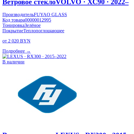
Ветровое стекло
VOLVO · XC90 · 2022–
Производитель
FUYAO GLASS
Код товара
00000012995
Тонировка
Зелёное
Покрытие
Теплопоглощающее
от 2 020 BYN
Подробнее →
В наличии