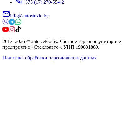
+375 (17) 270-55-42
info@autosteklo.by
2013
–
2026
©
autosteklo.by
.
Частное торговое унитарное
предприятие «Стеклоавто»
. УНП
190831889
.
Политика обработки персональных данных