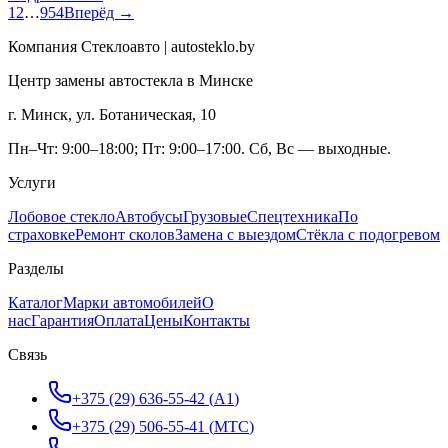
1
2
…
954
Вперёд →
Компания Стеклоавто | autosteklo.by
Центр замены автостекла в Минске
г. Минск, ул. Ботаническая, 10
Пн–Чт: 9:00–18:00; Пт: 9:00–17:00. Сб, Вс — выходные.
Услуги
Лобовое стекло
Автобусы
Грузовые
Спецтехника
По
страховке
Ремонт сколов
Замена с выездом
Стёкла с подогревом
Разделы
Каталог
Марки автомобилей
О
нас
Гарантия
Оплата
Цены
Контакты
Связь
+375 (29) 636-55-42
(
A1
)
+375 (29) 506-55-41
(
МТС
)