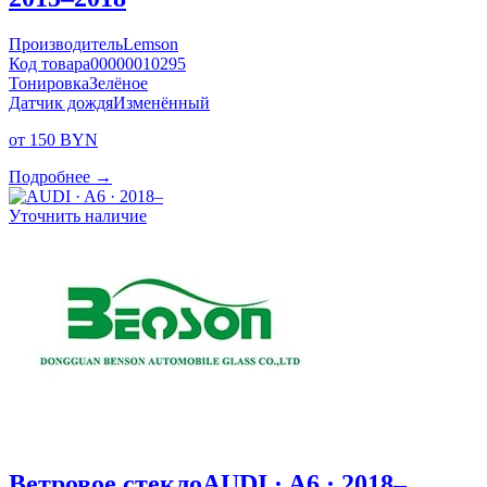
Производитель
Lemson
Код товара
00000010295
Тонировка
Зелёное
Датчик дождя
Изменённый
от 150 BYN
Подробнее →
Уточнить наличие
Ветровое стекло
AUDI · A6 · 2018–