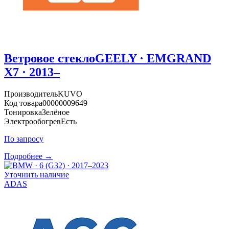
Ветровое стекло
GEELY · EMGRAND
X7 · 2013–
Производитель
KUVO
Код товара
00000009649
Тонировка
Зелёное
Электрообогрев
Есть
По запросу
Подробнее →
Уточнить наличие
ADAS