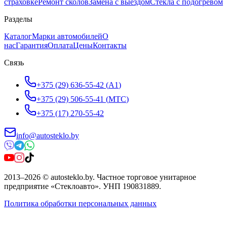
страховке
Ремонт сколов
Замена с выездом
Стёкла с подогревом
Разделы
Каталог
Марки автомобилей
О
нас
Гарантия
Оплата
Цены
Контакты
Связь
+375 (29) 636-55-42
(
A1
)
+375 (29) 506-55-41
(
МТС
)
+375 (17) 270-55-42
info@autosteklo.by
2013
–
2026
©
autosteklo.by
.
Частное торговое унитарное
предприятие «Стеклоавто»
. УНП
190831889
.
Политика обработки персональных данных