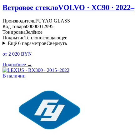
Ветровое стекло
VOLVO · XC90 · 2022–
Производитель
FUYAO GLASS
Код товара
00000012995
Тонировка
Зелёное
Покрытие
Теплопоглощающее
Ещё
6
параметров
Свернуть
от 2 020 BYN
Подробнее →
В наличии