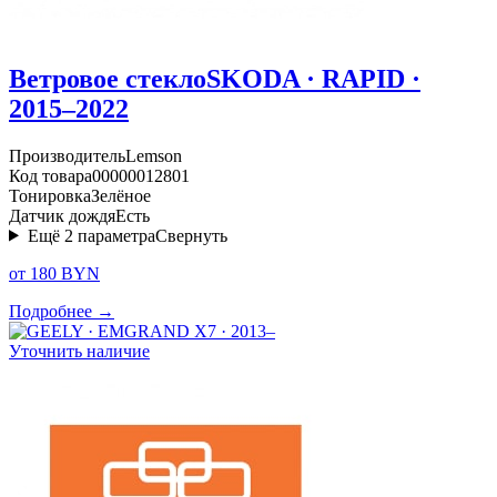
Ветровое стекло
SKODA · RAPID ·
2015–2022
Производитель
Lemson
Код товара
00000012801
Тонировка
Зелёное
Датчик дождя
Есть
Ещё
2
параметра
Свернуть
от 180 BYN
Подробнее →
Уточнить наличие