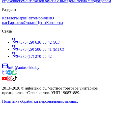
страховке
Ремонт сколов
Замена с выездом
Стёкла с подогревом
Разделы
Каталог
Марки автомобилей
О
нас
Гарантия
Оплата
Цены
Контакты
Связь
+375 (29) 636-55-42
(
A1
)
+375 (29) 506-55-41
(
МТС
)
+375 (17) 270-55-42
info@autosteklo.by
2013
–
2026
©
autosteklo.by
.
Частное торговое унитарное
предприятие «Стеклоавто»
. УНП
190831889
.
Политика обработки персональных данных