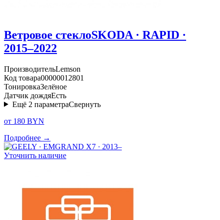
Ветровое стекло
SKODA · RAPID ·
2015–2022
Производитель
Lemson
Код товара
00000012801
Тонировка
Зелёное
Датчик дождя
Есть
Ещё
2
параметра
Свернуть
от 180 BYN
Подробнее →
Уточнить наличие