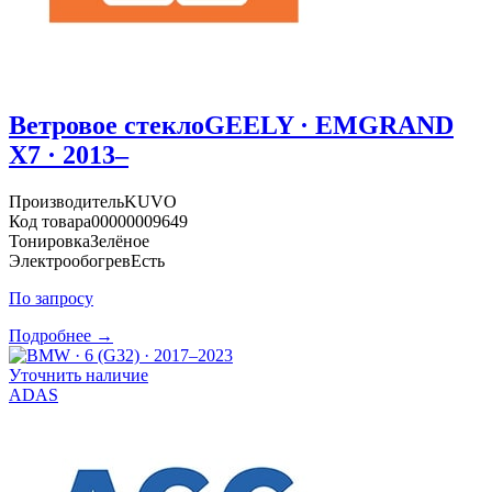
Ветровое стекло
GEELY · EMGRAND
X7 · 2013–
Производитель
KUVO
Код товара
00000009649
Тонировка
Зелёное
Электрообогрев
Есть
По запросу
Подробнее →
Уточнить наличие
ADAS