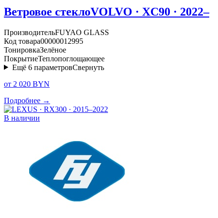
Ветровое стекло
VOLVO · XC90 · 2022–
Производитель
FUYAO GLASS
Код товара
00000012995
Тонировка
Зелёное
Покрытие
Теплопоглощающее
Ещё
6
параметров
Свернуть
от 2 020 BYN
Подробнее →
В наличии