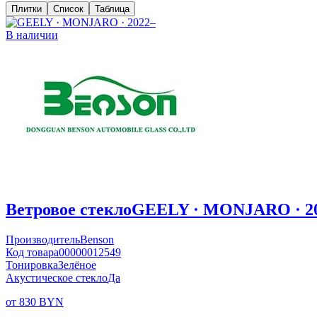
Плитки
Список
Таблица
В наличии
Ветровое стекло
GEELY · MONJARO · 2
Производитель
Benson
Код товара
00000012549
Тонировка
Зелёное
Акустическое стекло
Да
от 830 BYN