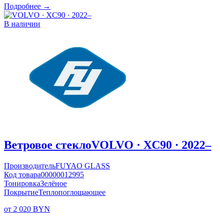
Подробнее →
В наличии
Ветровое стекло
VOLVO · XC90 · 2022–
Производитель
FUYAO GLASS
Код товара
00000012995
Тонировка
Зелёное
Покрытие
Теплопоглощающее
от 2 020 BYN