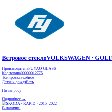
Ветровое стекло
VOLKSWAGEN · GOLF ·
Производитель
FUYAO GLASS
Код товара
00000012775
Тонировка
Зелёное
Датчик дождя
Есть
По запросу
Подробнее →
В наличии