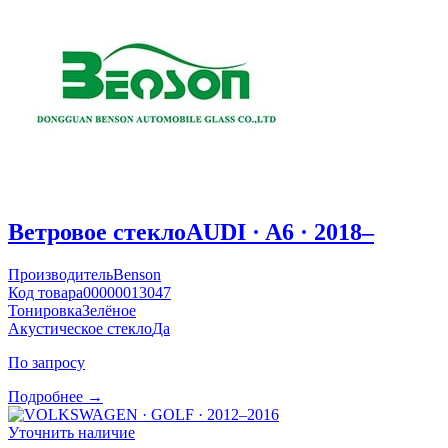
Ветровое стекло
AUDI · A6 · 2018–
Производитель
Benson
Код товара
00000013047
Тонировка
Зелёное
Акустическое стекло
Да
По запросу
Подробнее →
Уточнить наличие