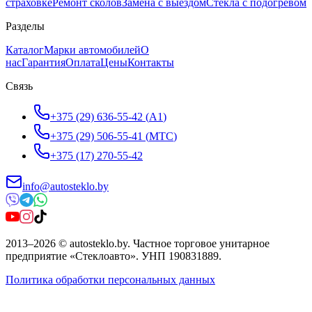
страховке
Ремонт сколов
Замена с выездом
Стёкла с подогревом
Разделы
Каталог
Марки автомобилей
О
нас
Гарантия
Оплата
Цены
Контакты
Связь
+375 (29) 636-55-42
(
A1
)
+375 (29) 506-55-41
(
МТС
)
+375 (17) 270-55-42
info@autosteklo.by
2013
–
2026
©
autosteklo.by
.
Частное торговое унитарное
предприятие «Стеклоавто»
. УНП
190831889
.
Политика обработки персональных данных