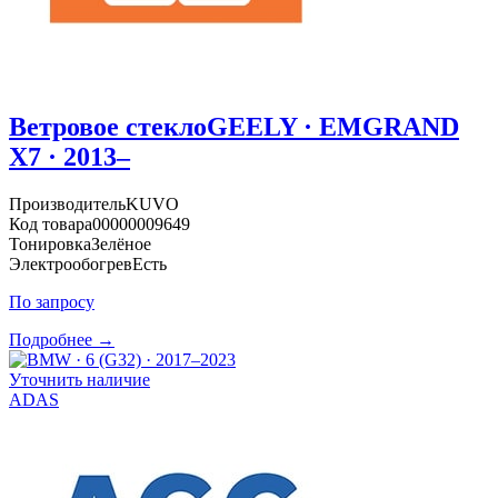
Ветровое стекло
GEELY · EMGRAND
X7 · 2013–
Производитель
KUVO
Код товара
00000009649
Тонировка
Зелёное
Электрообогрев
Есть
По запросу
Подробнее →
Уточнить наличие
ADAS