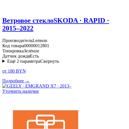
Ветровое стекло
SKODA · RAPID ·
2015–2022
Производитель
Lemson
Код товара
00000012801
Тонировка
Зелёное
Датчик дождя
Есть
Ещё
2
параметра
Свернуть
от 180 BYN
Подробнее →
Уточнить наличие