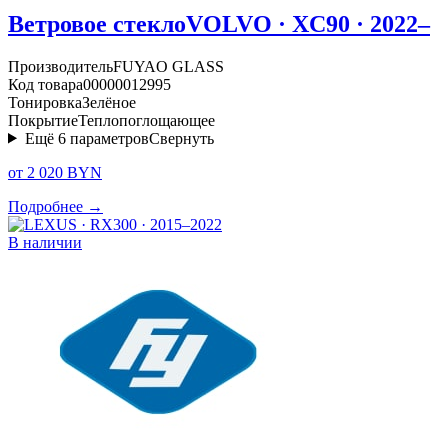
Ветровое стекло
VOLVO · XC90 · 2022–
Производитель
FUYAO GLASS
Код товара
00000012995
Тонировка
Зелёное
Покрытие
Теплопоглощающее
Ещё
6
параметров
Свернуть
от 2 020 BYN
Подробнее →
В наличии