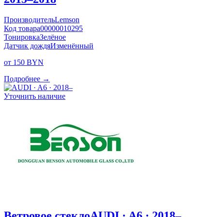
Производитель
Lemson
Код товара
00000010295
Тонировка
Зелёное
Датчик дождя
Изменённый
от 150 BYN
Подробнее →
Уточнить наличие
Ветровое стекло
AUDI · A6 · 2018–