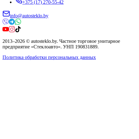
+375 (17) 270-55-42
info@autosteklo.by
2013
–
2026
©
autosteklo.by
.
Частное торговое унитарное
предприятие «Стеклоавто»
. УНП
190831889
.
Политика обработки персональных данных