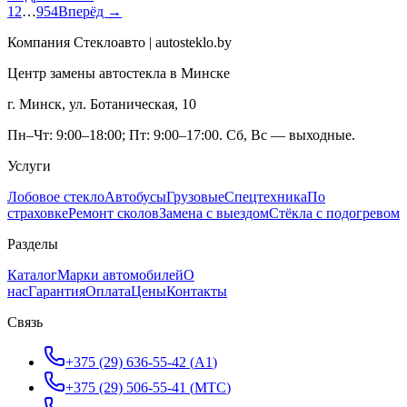
1
2
…
954
Вперёд →
Компания Стеклоавто | autosteklo.by
Центр замены автостекла в Минске
г. Минск, ул. Ботаническая, 10
Пн–Чт: 9:00–18:00; Пт: 9:00–17:00. Сб, Вс — выходные.
Услуги
Лобовое стекло
Автобусы
Грузовые
Спецтехника
По
страховке
Ремонт сколов
Замена с выездом
Стёкла с подогревом
Разделы
Каталог
Марки автомобилей
О
нас
Гарантия
Оплата
Цены
Контакты
Связь
+375 (29) 636-55-42
(
A1
)
+375 (29) 506-55-41
(
МТС
)