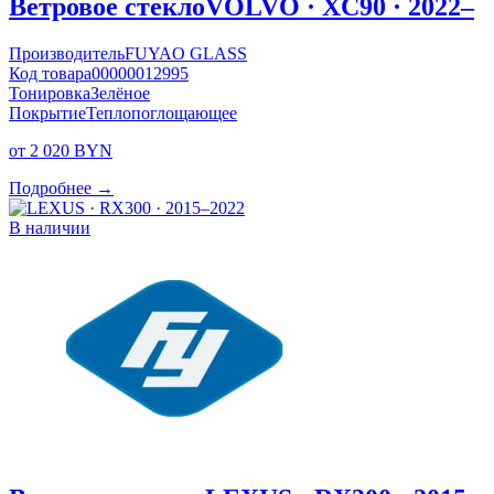
Ветровое стекло
VOLVO · XC90 · 2022–
Производитель
FUYAO GLASS
Код товара
00000012995
Тонировка
Зелёное
Покрытие
Теплопоглощающее
от 2 020 BYN
Подробнее →
В наличии