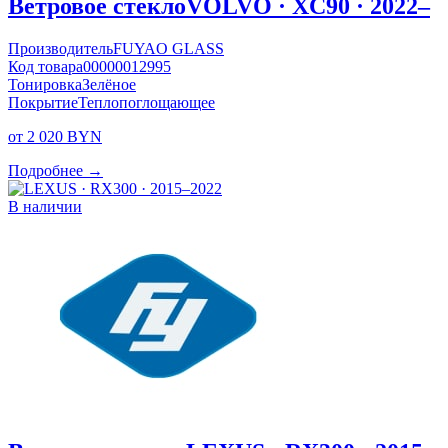
Ветровое стекло
VOLVO · XC90 · 2022–
Производитель
FUYAO GLASS
Код товара
00000012995
Тонировка
Зелёное
Покрытие
Теплопоглощающее
от 2 020 BYN
Подробнее →
В наличии