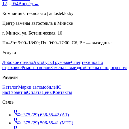
1
2
…
954
Вперёд →
Компания Стеклоавто | autosteklo.by
Центр замены автостекла в Минске
г. Минск, ул. Ботаническая, 10
Пн–Чт: 9:00–18:00; Пт: 9:00–17:00. Сб, Вс — выходные.
Услуги
Лобовое стекло
Автобусы
Грузовые
Спецтехника
По
страховке
Ремонт сколов
Замена с выездом
Стёкла с подогревом
Разделы
Каталог
Марки автомобилей
О
нас
Гарантия
Оплата
Цены
Контакты
Связь
+375 (29) 636-55-42
(
A1
)
+375 (29) 506-55-41
(
МТС
)