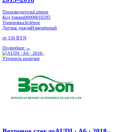
Производитель
Lemson
Код товара
00000010295
Тонировка
Зелёное
Датчик дождя
Изменённый
от 150 BYN
Подробнее →
Уточнить наличие
Ветровое стекло
AUDI · A6 · 2018–