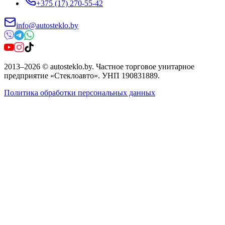
+375 (17) 270-55-42
info@autosteklo.by
2013
–
2026
©
autosteklo.by
.
Частное торговое унитарное
предприятие «Стеклоавто»
. УНП
190831889
.
Политика обработки персональных данных